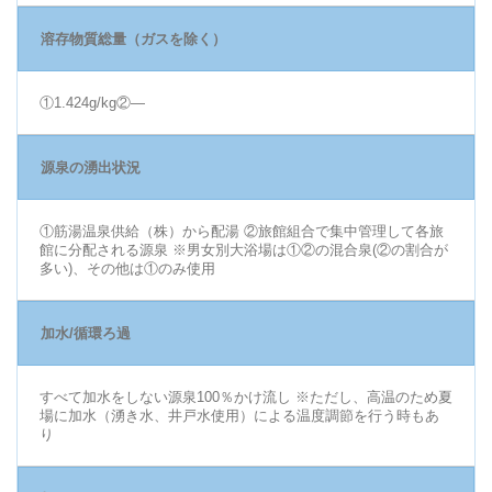
溶存物質総量（ガスを除く）
①1.424g/kg②―
源泉の湧出状況
①筋湯温泉供給（株）から配湯 ②旅館組合で集中管理して各旅
館に分配される源泉 ※男女別大浴場は①②の混合泉(②の割合が
多い)、その他は①のみ使用
加水/循環ろ過
すべて加水をしない源泉100％かけ流し ※ただし、高温のため夏
場に加水（湧き水、井戸水使用）による温度調節を行う時もあ
り