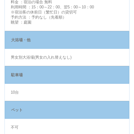
料金 ：宿泊の場合 無料
利用時間 ：15：00～22：00、翌5：00～10：00
※宿泊客の休前日（繁忙日）の貸切可
予約方法 ：予約なし（先着順）
眺望 ：庭園
大浴場・他
男女別大浴場(男女の入れ替えなし)
駐車場
10台
ペット
不可