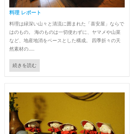
料理 レポート
料理は緑深い山々と清流に囲まれた「喜安屋」ならで
はのもの。 海のものは一切使わずに、ヤマメや山菜
など、地産地消をベースとした構成。 四季折々の天
然素材の.....
続きを読む