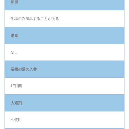
加温
冬場のみ加温することがある
消毒
なし
浴槽の湯の入替
1日1回
入浴剤
不使用