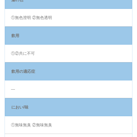
①無色澄明 ②無色透明
飲用
①②共に不可
飲用の適応症
―
におい/味
①無味無臭 ②無味無臭