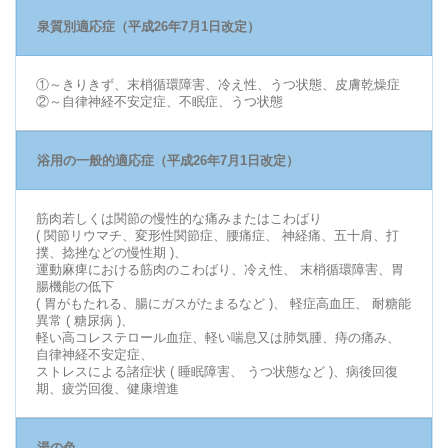
泉質別適応症（平成26年7月1日改定）
①～きりきず、末梢循環障害、冷え性、うつ状態、皮膚乾燥症
②～自律神経不安定症、不眠症、うつ状態
浴用の一般的適応症（平成26年7月1日改定）
筋肉若しくは関節の慢性的な痛みまたはこわばり
( 関節リウマチ、変形性関節症、腰痛症、 神経痛、五十肩、打
撲、捻挫などの慢性期 )、
運動麻痺における筋肉のこわばり、冷え性、 末梢循環障害、胃
腸機能の低下
( 胃がもたれる、腸にガスがたまるなど )、 軽症高血圧、 耐糖能
異常 ( 糖尿病 )、
軽い高コレステロール血症、軽い喘息又は肺気腫、痔の痛み、
自律神経不安定症、
ストレスによる諸症状 ( 睡眠障害、 うつ状態など )、病後回復
期、疲労回復、健康増進
湯の色