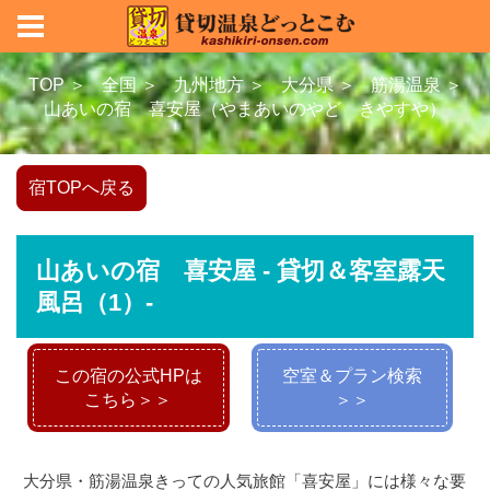
TOP ＞
全国 ＞
九州地方 ＞
大分県 ＞
筋湯温泉 ＞
山あいの宿 喜安屋（やまあいのやど きやすや）
宿TOPへ戻る
山あいの宿 喜安屋 - 貸切＆客室露天
風呂（1）-
この宿の公式HPは
空室＆プラン検索
こちら＞＞
＞＞
大分県・筋湯温泉きっての人気旅館「喜安屋」には様々な要