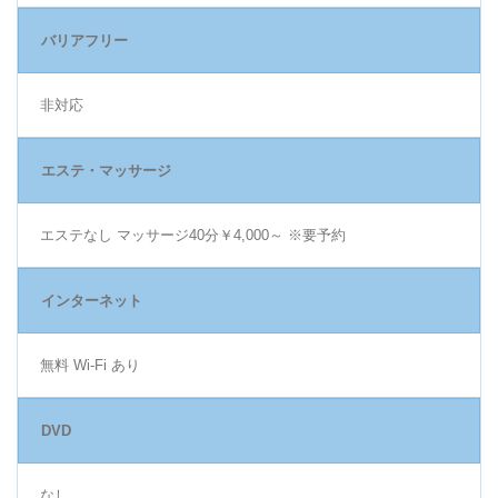
バリアフリー
非対応
エステ・マッサージ
エステなし マッサージ40分￥4,000～ ※要予約
インターネット
無料 Wi-Fi あり
DVD
なし