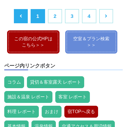
1
2
3
4
この宿の公式HPは
空室＆プラン検索
こちら＞＞
＞＞
ページ内リンクボタン
コラム
貸切＆客室露天 レポート
施設＆温泉 レポート
客室 レポート
料理 レポート
おまけ
宿TOPへ戻る
基本情報
温泉情報
交通アクセス＆周辺情報