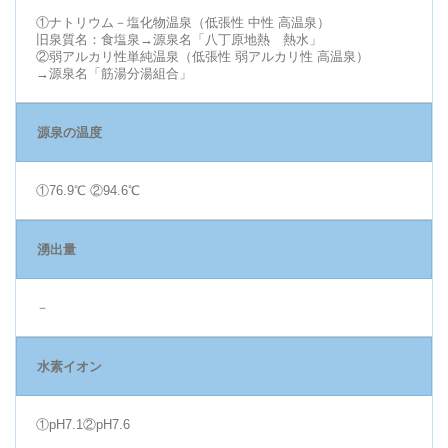
①ナトリウム－塩化物温泉（低張性 中性 高温泉）
旧泉質名：食塩泉→源泉名「八丁原地熱 熱水」
②弱アルカリ性単純温泉（低張性 弱アルカリ性 高温泉）
→源泉名「筋湯分湯組合」
源泉の温度
①76.9℃ ②94.6℃
湧出量
－
水素イオン
①pH7.1②pH7.6