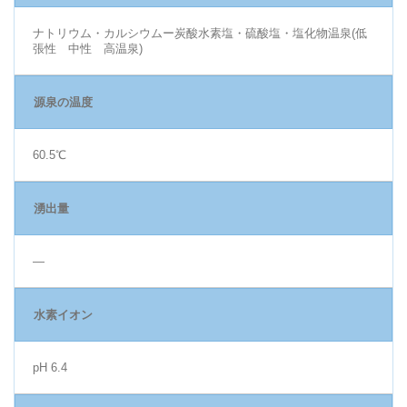
ナトリウム・カルシウムー炭酸水素塩・硫酸塩・塩化物温泉(低
張性 中性 高温泉)
源泉の温度
60.5℃
湧出量
―
水素イオン
pH 6.4