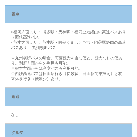
電車
○福岡方面より： 博多駅・天神駅・福岡空港経由の高速バスあり
（西鉄高速バス）
○熊本方面より： 熊本駅・阿蘇くまもと空港・阿蘇駅経由の高速
バスあり （九州横断バス）
※九州横断バスの場合、阿蘇観光を含む便と、観光なしの便あ
り。別府方面からの利用も可能。
※熊本方面からは産交バスも利用可能。
※西鉄高速バスは日田駅行き（便数多、日田駅で乗換え）と杖
立温泉行き（便数少）あり。
送迎
なし
クルマ