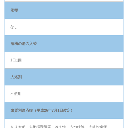
消毒
なし
浴槽の湯の入替
1日1回
入浴剤
不使用
泉質別適応症（平成26年7月1日改定）
きりきず、末梢循環障害、冷え性、うつ状態、皮膚乾燥症