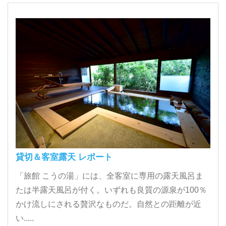
貸切＆客室露天 レポート
「旅館 こうの湯」には、全客室に専用の露天風呂ま
たは半露天風呂が付く。いずれも良質の源泉が100％
かけ流しにされる贅沢なものだ。自然との距離が近
い.....