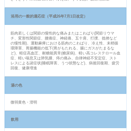
浴用の一般的適応症（平成26年7月1日改定）
筋肉若しくは関節の慢性的な痛みまたはこわばり(関節リウマ
チ、変形性関節症、腰痛症、神経痛、五十肩、打撲、捻挫など
の慢性期)、運動麻痺における筋肉のこわばり、冷え性、末梢循
環障害、胃腸機能の低下(胃がもたれる、腸にガスがたまるな
ど)、軽症高血圧、耐糖能異常(糖尿病)、軽い高コレステロール血
症、軽い喘息又は肺気腫、痔の痛み、自律神経不安定症、スト
レスによる諸症状(睡眠障害、うつ状態など)、病後回復期、疲労
回復、健康増進
湯の色
微弱黄色・澄明
飲用