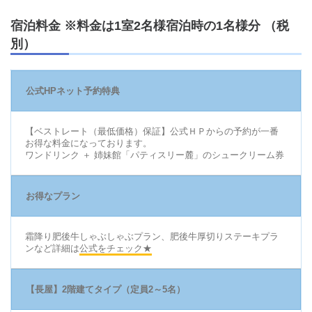
宿泊料金 ※料金は1室2名様宿泊時の1名様分 （税
別）
公式HPネット予約特典
【ベストレート（最低価格）保証】公式ＨＰからの予約が一番
お得な料金になっております。
ワンドリンク ＋ 姉妹館「パティスリー麓」のシュークリーム券
お得なプラン
霜降り肥後牛しゃぶしゃぶプラン、肥後牛厚切りステーキプラ
ンなど詳細は
公式をチェック★
【長屋】2階建てタイプ（定員2～5名）