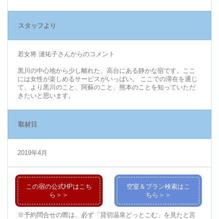
スタッフより
若女将 漣祐子さんからのコメント
黒川の中心地から少し離れた、高台にある静かな宿です。ここ
には女性が楽しめるサービスがいっぱい。 ここでの滞在を通じ
て、より黒川のこと、阿蘇のこと、熊本のことを知っていただ
きたいと思います。
取材日
2019年4月
この宿の公式HPはこち
空室＆プラン検索はこ
ら＞＞
ちら＞＞
※予約問合せの際は、必ず「貸切温泉どっとこむ」を見たと言