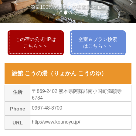
keyboard_arrow_left
keyboard_arrow_ri
源泉100%かけ流しの客室露天風呂
この宿の公式HPは
空室＆プラン検索
こちら＞＞
はこちら＞＞
旅館 こうの湯（りょかん こうのゆ）
〒869-2402 熊本県阿蘇郡南小国町満願寺
住所
6784
0967-48-8700
Phone
http://www.kounoyu.jp/
URL