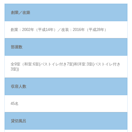
創業／改築
創業：2002年（平成14年）／改装：2016年（平成28年）
部屋数
全9室（和室:6室(バストイレ付き7室)和洋室:3室(バストイレ付き
3室))
収容人数
45名
貸切風呂