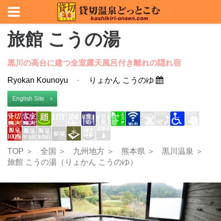
旅館 こうの湯
黒川の高台に建つ全室露天風呂付き離れの隠れ宿
Ryokan Kounoyu
りょかん こうのゆ
English Site
TOP ＞
全国 ＞
九州地方 ＞
熊本県 ＞
黒川温泉 ＞
旅館 こうの湯（りょかん こうのゆ）
Previous
Nex