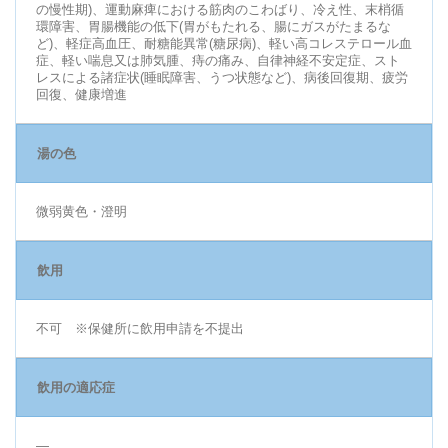
の慢性期)、運動麻痺における筋肉のこわばり、冷え性、末梢循
環障害、胃腸機能の低下(胃がもたれる、腸にガスがたまるな
ど)、軽症高血圧、耐糖能異常(糖尿病)、軽い高コレステロール血
症、軽い喘息又は肺気腫、痔の痛み、自律神経不安定症、スト
レスによる諸症状(睡眠障害、うつ状態など)、病後回復期、疲労
回復、健康増進
湯の色
微弱黄色・澄明
飲用
不可 ※保健所に飲用申請を不提出
飲用の適応症
―