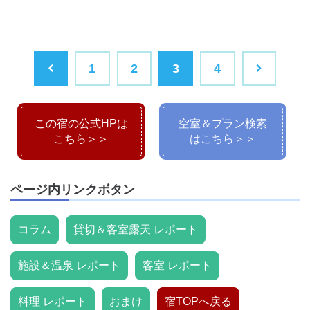
1
2
3
4
この宿の公式HPは
空室＆プラン検索
こちら＞＞
はこちら＞＞
ページ内リンクボタン
コラム
貸切＆客室露天 レポート
施設＆温泉 レポート
客室 レポート
料理 レポート
おまけ
宿TOPへ戻る