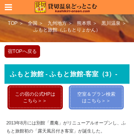
TOP ＞
全国 ＞
九州地方 ＞
熊本県 ＞
黒川温泉 ＞
ふもと旅館（ふもとりょかん）
宿TOPへ戻る
ふもと旅館 - ふもと旅館-客室（3）-
この宿の公式HPは
空室＆プラン検索
こちら＞＞
はこちら＞＞
2013年8月には別館「麓庵」がリニューアルオープンし、ふ
もと旅館初の「露天風呂付き客室」が誕生した。