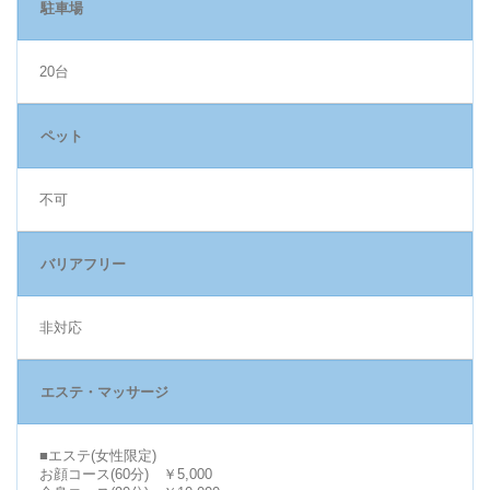
駐車場
20台
ペット
不可
バリアフリー
非対応
エステ・マッサージ
■エステ(女性限定)
お顔コース(60分) ￥5,000