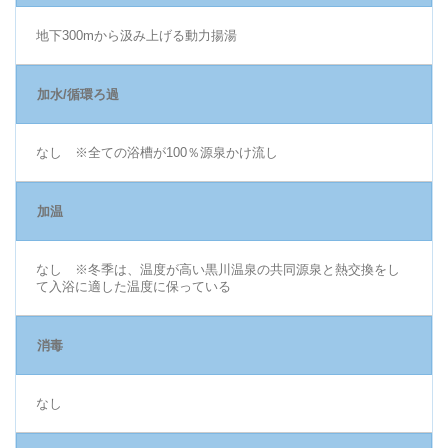
地下300mから汲み上げる動力揚湯
加水/循環ろ過
なし ※全ての浴槽が100％源泉かけ流し
加温
なし ※冬季は、温度が高い黒川温泉の共同源泉と熱交換をし
て入浴に適した温度に保っている
消毒
なし