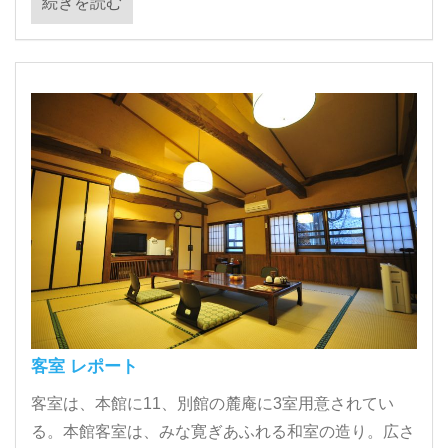
続きを読む
客室 レポート
客室は、本館に11、別館の麓庵に3室用意されてい
る。本館客室は、みな寛ぎあふれる和室の造り。広さ