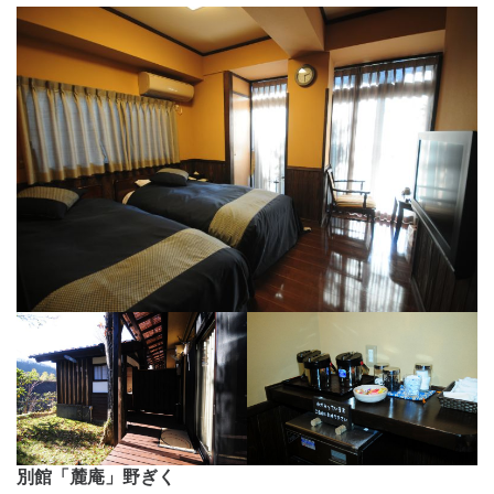
別館「麓庵」野ぎく