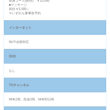
全身コース(90分) ￥10,000
■マッサージ
40分￥5,000～
※いずれも要事前予約
インターネット
Wi-Fi全館対応
DVD
なし
TVチャンネル
NHK2局、民放3局、NHKBS2局