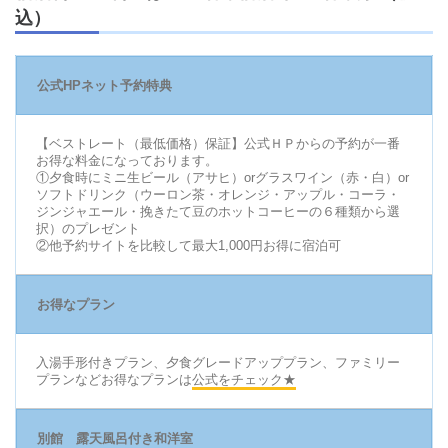
込）
公式HPネット予約特典
【ベストレート（最低価格）保証】公式ＨＰからの予約が一番
お得な料金になっております。
①夕食時にミニ生ビール（アサヒ）orグラスワイン（赤・白）or
ソフトドリンク（ウーロン茶・オレンジ・アップル・コーラ・
ジンジャエール・挽きたて豆のホットコーヒーの６種類から選
択）のプレゼント
②他予約サイトを比較して最大1,000円お得に宿泊可
お得なプラン
入湯手形付きプラン、夕食グレードアッププラン、ファミリー
プランなどお得なプランは
公式をチェック★
別館 露天風呂付き和洋室