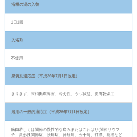
浴槽の湯の入替
1日1回
入浴剤
不使用
泉質別適応症（平成26年7月1日改定）
きりきず、末梢循環障害、冷え性、うつ状態、皮膚乾燥症
浴用の一般的適応症（平成26年7月1日改定）
筋肉若しくは関節の慢性的な痛みまたはこわばり(関節リウマ
チ、変形性関節症、腰痛症、神経痛、五十肩、打撲、捻挫など