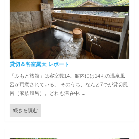
貸切＆客室露天 レポート
「ふもと旅館」は客室数14。館内には14もの温泉風
呂が用意されている。 そのうち、なんと7つが貸切風
呂（家族風呂）。どれも滞在中.....
続きを読む