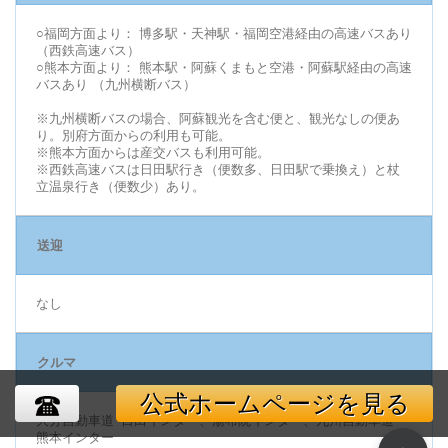
○福岡方面より： 博多駅・天神駅・福岡空港経由の高速バスあり
（西鉄高速バス）
○熊本方面より： 熊本駅・阿蘇くまもと空港・阿蘇駅経由の高速
バスあり （九州横断バス）
※九州横断バスの場合、阿蘇観光を含む便と、観光なしの便あ
り。別府方面からの利用も可能。
※熊本方面からは産交バスも利用可能。
※西鉄高速バスは日田駅行き（便数多、日田駅で乗換え）と杖
立温泉行き（便数少）あり。
送迎
なし
クルマ
公式ホームページを見る
大分自動車道･日田インター、湯布院インター、九州自動車道･
熊本インター