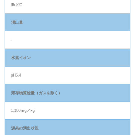
95.8℃
湧出量
-
水素イオン
pH6.4
溶存物質総量（ガスを除く）
1,180ｍg／kg
源泉の湧出状況