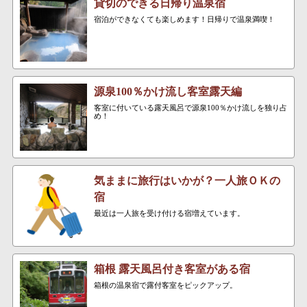
貸切のできる日帰り温泉宿
宿泊ができなくても楽しめます！日帰りで温泉満喫！
源泉100％かけ流し客室露天編
客室に付いている露天風呂で源泉100％かけ流しを独り占
め！
気ままに旅行はいかが？一人旅ＯＫの
宿
最近は一人旅を受け付ける宿増えています。
箱根 露天風呂付き客室がある宿
箱根の温泉宿で露付客室をピックアップ。