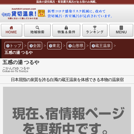
温泉の貸切風呂・客室露天風呂がある宿のみ掲載。
トップ
>
全国
>
東北
>
山形県
>
蔵王温泉
>
五感の湯 つるや
五感の湯 つるや
ごかんのゆ つるや
Gokan-no-Yu Tsuruya
日本屈指の泉質を誇る白濁の蔵王温泉を体感できる本物の温泉宿