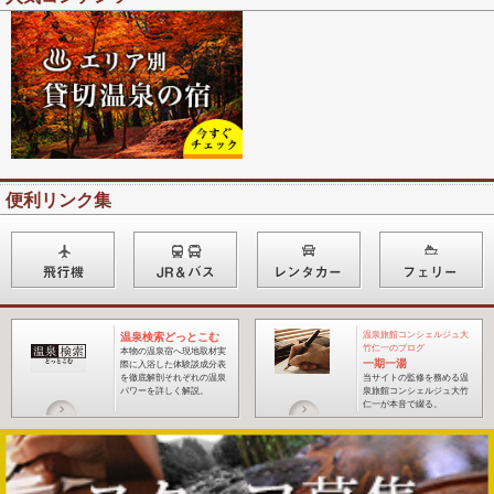
便利リンク集
温泉旅館コンシェルジュ大
温泉検索どっとこむ
竹仁一のブログ
本物の温泉宿へ現地取材実
一期一湯
際に入浴した体験談成分表
を徹底解剖それぞれの温泉
当サイトの監修を務める温
パワーを詳しく解説。
泉旅館コンシェルジュ大竹
仁一が本音で綴る
。