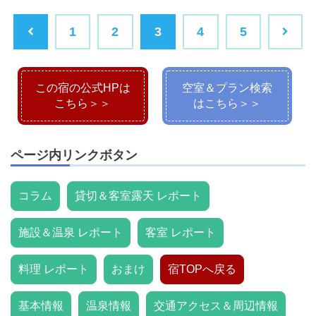
1
2
3
4
5
この宿の公式HPは
空室＆プラン検索
こちら＞＞
はこちら＞＞
ページ内リンクボタン
コラム
貸切＆客室露天 レポート
施設＆温泉 レポート
客室 レポート
料理 レポート
おまけ
宿TOPへ戻る
基本情報
温泉情報
交通アクセス＆周辺情報