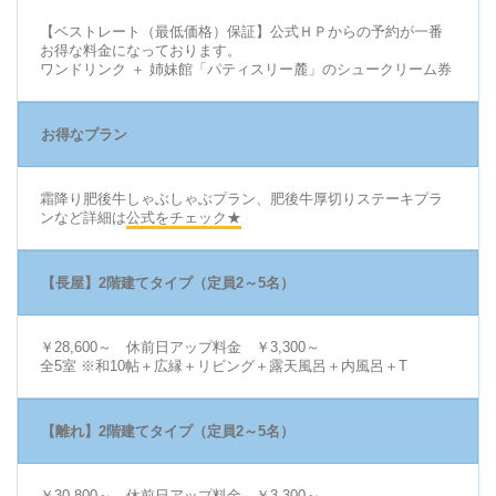
【ベストレート（最低価格）保証】公式ＨＰからの予約が一番
お得な料金になっております。
ワンドリンク ＋ 姉妹館「パティスリー麓」のシュークリーム券
お得なプラン
霜降り肥後牛しゃぶしゃぶプラン、肥後牛厚切りステーキプラ
ンなど詳細は
公式をチェック★
【長屋】2階建てタイプ（定員2～5名）
￥28,600～ 休前日アップ料金 ￥3,300～
全5室 ※和10帖＋広縁＋リビング＋露天風呂＋内風呂＋T
【離れ】2階建てタイプ（定員2～5名）
￥30,800～ 休前日アップ料金 ￥3,300～