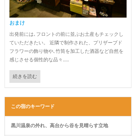
おまけ
出発前には､フロントの前に並ぶお土産もチェックし
ていただきたい。 近隣で制作された、プリザーブド
フラワーの飾り物や､竹筒を加工した酒器など自然を
感じさせる個性的な品々.....
続きを読む
この宿のキーワード
黒川温泉の外れ、高台から谷を見晴らす立地