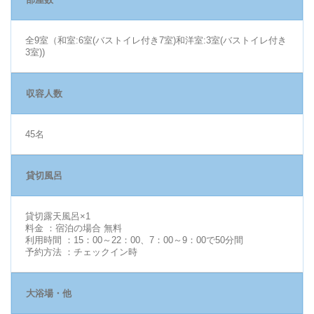
全9室（和室:6室(バストイレ付き7室)和洋室:3室(バストイレ付き
3室))
収容人数
45名
貸切風呂
貸切露天風呂×1
料金 ：宿泊の場合 無料
利用時間 ：15：00～22：00、7：00～9：00で50分間
予約方法 ：チェックイン時
大浴場・他