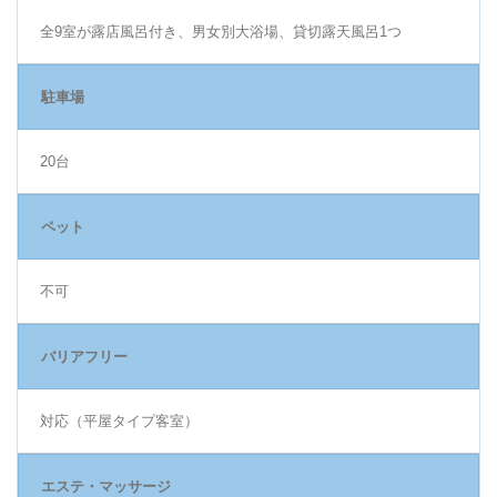
全9室が露店風呂付き、男女別大浴場、貸切露天風呂1つ
駐車場
20台
ペット
不可
バリアフリー
対応（平屋タイプ客室）
エステ・マッサージ