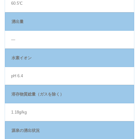
60.5℃
湧出量
―
水素イオン
pH 6.4
溶存物質総量（ガスを除く）
1.18g/kg
源泉の湧出状況