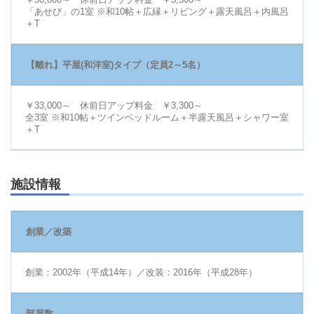
「あせび」の1室 ※和10帖＋広縁＋リビング＋露天風呂＋内風呂
＋T
【離れ】平屋(和洋室)タイプ（定員2～5名）
￥33,000～ 休前日アップ料金 ￥3,300～
全3室 ※和10帖＋ツインベッドルーム＋半露天風呂＋シャワー室
＋T
施設情報
創業／改築
創業：2002年（平成14年）／改装：2016年（平成28年）
部屋数