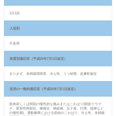
1日1回
入浴剤
不使用
泉質別適応症（平成26年7月1日改定）
きりきず、末梢循環障害、冷え性、うつ状態、皮膚乾燥症
浴用の一般的適応症（平成26年7月1日改定）
筋肉若しくは関節の慢性的な痛みまたはこわばり(関節リウマ
チ、変形性関節症、腰痛症、神経痛、五十肩、打撲、捻挫など
の慢性期)、運動麻痺における筋肉のこわばり、冷え性、末梢循