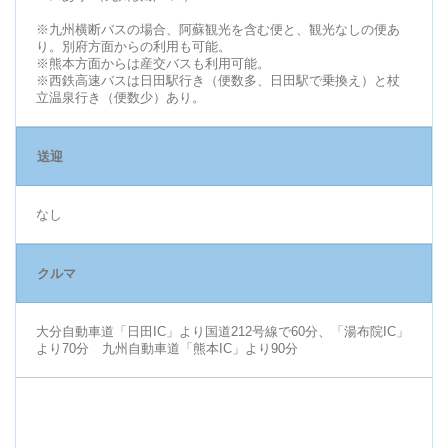
※九州横断バスの場合、阿蘇観光を含む便と、観光なしの便あ
り。別府方面からの利用も可能。
※熊本方面からは産交バスも利用可能。
※西鉄高速バスは日田駅行き（便数多、日田駅で乗換え）と杖
立温泉行き（便数少）あり。
送迎
なし
クルマ
大分自動車道「日田IC」より国道212号線で60分、「湯布院IC」
より70分 九州自動車道「熊本IC」より90分