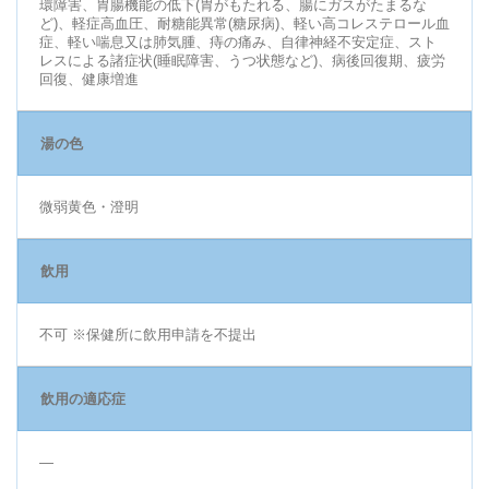
環障害、胃腸機能の低下(胃がもたれる、腸にガスがたまるな
ど)、軽症高血圧、耐糖能異常(糖尿病)、軽い高コレステロール血
症、軽い喘息又は肺気腫、痔の痛み、自律神経不安定症、スト
レスによる諸症状(睡眠障害、うつ状態など)、病後回復期、疲労
回復、健康増進
湯の色
微弱黄色・澄明
飲用
不可 ※保健所に飲用申請を不提出
飲用の適応症
―