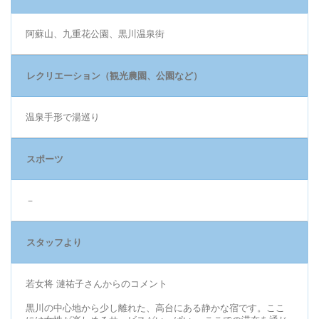
阿蘇山、九重花公園、黒川温泉街
レクリエーション（観光農園、公園など）
温泉手形で湯巡り
スポーツ
－
スタッフより
若女将 漣祐子さんからのコメント
黒川の中心地から少し離れた、高台にある静かな宿です。ここ