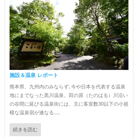
施設＆温泉 レポート
熊本県、九州内のみならず､今や日本を代表する温泉
地にまでなった黒川温泉。田の原（たのはる）川沿い
の谷間に延びる温泉街には、主に客室数30以下の小規
模な温泉宿が連なる.....
続きを読む