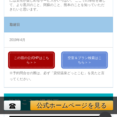
には女性が楽しめるサービスがいっぱい。 ここでの滞在を通じ
て、より黒川のこと、阿蘇のこと、熊本のことを知っていただ
きたいと思います。
取材日
2019年4月
この宿の公式HPはこち
空室＆プラン検索はこ
ら＞＞
ちら＞＞
※予約問合せの際は、必ず「貸切温泉どっとこむ」を見たと言
ってください。
旅館 こうの湯 動画
公式ホームページを見る