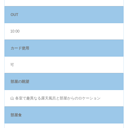
OUT
10:00
カード使用
可
部屋の眺望
山 各室で趣異なる露天風呂と部屋からのロケーション
部屋食