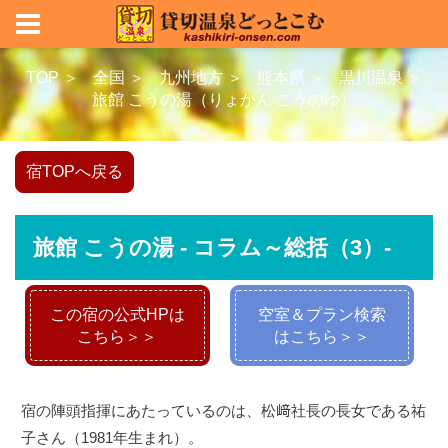
TOP ＞
全国 ＞
九州地方 ＞
熊本県 ＞
黒川温泉 ＞
旅館 こうの湯（りょかん こうのゆ）
宿TOPへ戻る
旅館 こうの湯 - コラム～総括（3）-
この宿の公式HPは
空室＆プラン検索
こちら＞＞
はこちら＞＞
宿の陣頭指揮にあたっているのは、松﨑社長の長女である祐
子さん（1981年生まれ）。