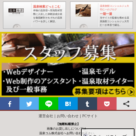
温泉旅館コンシェルジュ大
温泉検索どっとこむ
竹仁一のブログ
本物の温泉宿へ現地取材実
一期一湯
際に入浴した体験談成分表
を徹底解剖それぞれの温泉
当サイトの監修を務める温
パワーを詳しく解説。
泉旅館コンシェルジュ大竹
仁一が本音で綴る
。
運営会社
｜
お問い合わせ
｜
PCサイト
【無断転載禁止】
画像のお貸し出しについては、
温泉コム株式会社へお問い合わせ下さい。