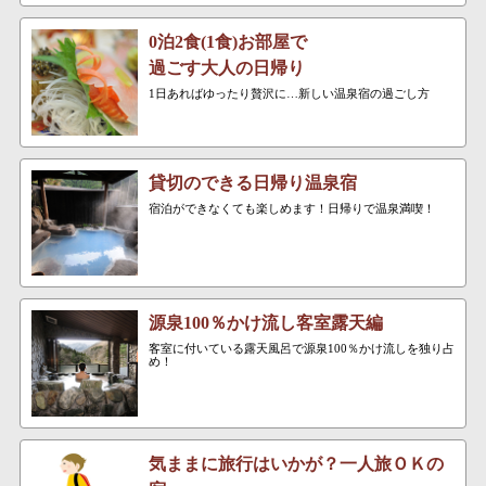
0泊2食(1食)お部屋で
過ごす大人の日帰り
1日あればゆったり贅沢に…新しい温泉宿の過ごし方
貸切のできる日帰り温泉宿
宿泊ができなくても楽しめます！日帰りで温泉満喫！
源泉100％かけ流し客室露天編
客室に付いている露天風呂で源泉100％かけ流しを独り占
め！
気ままに旅行はいかが？一人旅ＯＫの