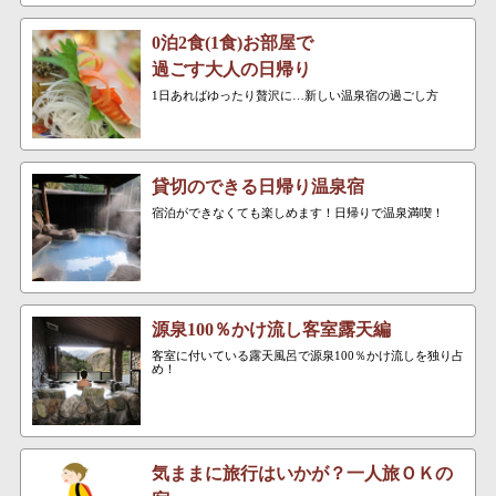
0泊2食(1食)お部屋で
過ごす大人の日帰り
1日あればゆったり贅沢に…新しい温泉宿の過ごし方
貸切のできる日帰り温泉宿
宿泊ができなくても楽しめます！日帰りで温泉満喫！
源泉100％かけ流し客室露天編
客室に付いている露天風呂で源泉100％かけ流しを独り占
め！
気ままに旅行はいかが？一人旅ＯＫの