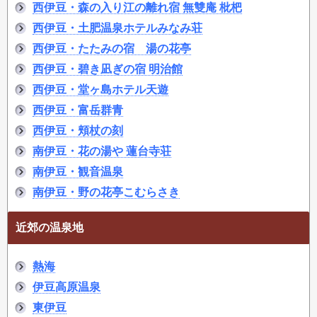
西伊豆・森の入り江の離れ宿 無雙庵 枇杷
西伊豆・土肥温泉ホテルみなみ荘
西伊豆・たたみの宿 湯の花亭
西伊豆・碧き凪ぎの宿 明治館
西伊豆・堂ヶ島ホテル天遊
西伊豆・富岳群青
西伊豆・頬杖の刻
南伊豆・花の湯や 蓮台寺荘
南伊豆・観音温泉
南伊豆・野の花亭こむらさき
近郊の温泉地
熱海
伊豆高原温泉
東伊豆