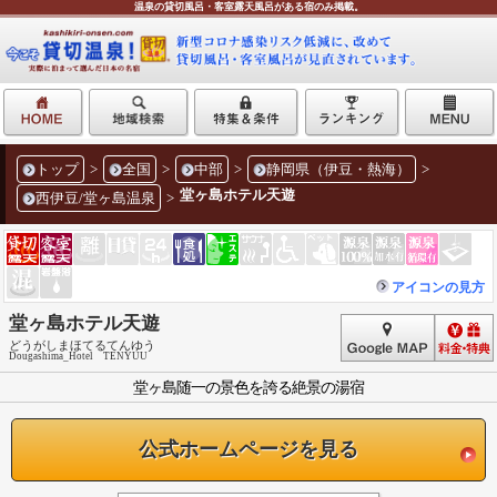
温泉の貸切風呂・客室露天風呂がある宿のみ掲載。
トップ
>
全国
>
中部
>
静岡県（伊豆・熱海）
>
堂ヶ島ホテル天遊
西伊豆/堂ヶ島温泉
>
アイコンの見方
堂ヶ島ホテル天遊
どうがしまほてるてんゆう
Dougashima_Hotel TENYUU
堂ヶ島随一の景色を誇る絶景の湯宿
公式ホームページを見る