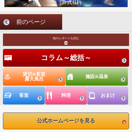
前のページ
他のレポートを読む
コラム～総括～
貸切&客室
施設&温泉
露天風呂
客室
料理
おまけ
公式ホームページを見る