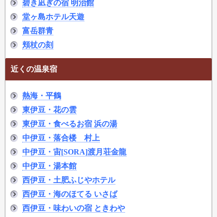
碧き凪ぎの宿 明治館
堂ヶ島ホテル天遊
富岳群青
頬杖の刻
近くの温泉宿
熱海・平鶴
東伊豆・花の雲
東伊豆・食べるお宿 浜の湯
中伊豆・落合楼 村上
中伊豆・宙[SORA]渡月荘金龍
中伊豆・湯本館
西伊豆・土肥ふじやホテル
西伊豆・海のほてる いさば
西伊豆・味わいの宿 ときわや