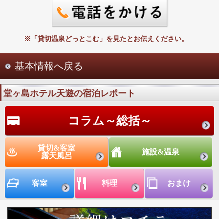
※「貸切温泉どっとこむ」を見たとお伝えください。
基本情報へ戻る
堂ヶ島ホテル天遊の宿泊レポート
コラム～総括～
貸切&客室
施設&温泉
露天風呂
客室
料理
おまけ