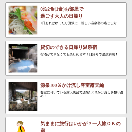
0泊2食(1食)お部屋で
過ごす大人の日帰り
1日あればゆったり贅沢に…新しい温泉宿の過ごし方
貸切のできる日帰り温泉宿
宿泊ができなくても楽しめます！日帰りで温泉満喫！
源泉100％かけ流し客室露天編
客室に付いている露天風呂で源泉100％かけ流しを独り占
め！
気ままに旅行はいかが？一人旅ＯＫの
宿