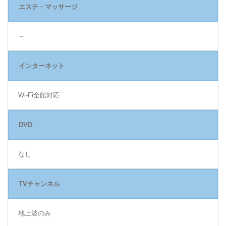
エステ・マッサージ
－
インターネット
Wi-Fi全館対応
DVD
なし
TVチャンネル
地上波のみ