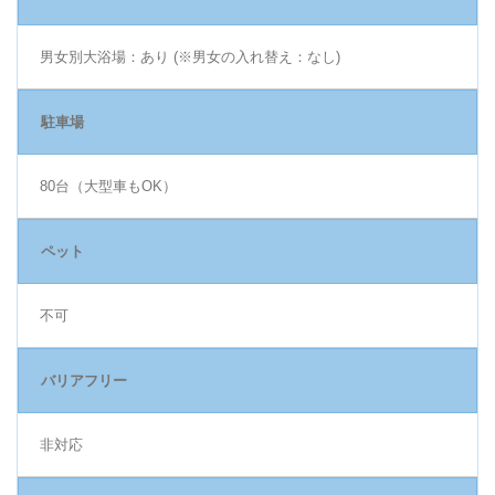
男女別大浴場：あり (※男女の入れ替え：なし)
駐車場
80台（大型車もOK）
ペット
不可
バリアフリー
非対応