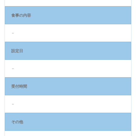
食事の内容
－
設定日
－
受付時間
－
その他