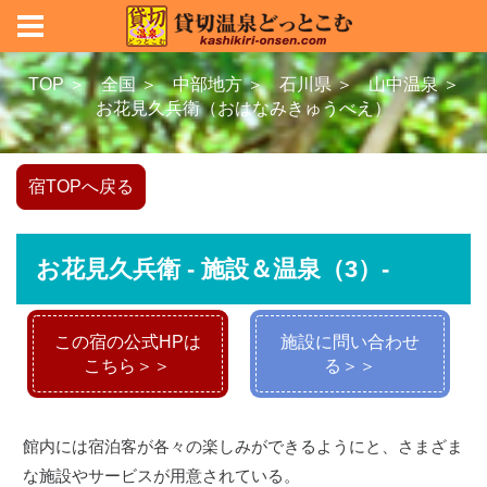
TOP ＞
全国 ＞
中部地方 ＞
石川県 ＞
山中温泉 ＞
お花見久兵衛（おはなみきゅうべえ）
宿TOPへ戻る
お花見久兵衛 - 施設＆温泉（3）-
この宿の公式HPは
施設に問い合わせ
こちら＞＞
る＞＞
館内には宿泊客が各々の楽しみができるようにと、さまざま
な施設やサービスが用意されている。