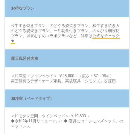
お得なプラン
和牛すき焼きプラン、のどぐろ姿焼きプラン、和牛すき焼き＆
のどぐろ姿焼きプラン、一泊朝食付きプラン、のんびり朝寝坊
プラン、温泉むすめコラボプランなど、詳細は
公式をチェック
★
露天風呂付客室
＜和洋室＋ツインベッド＞ ￥28,600～（広さ：67～96㎡）
雰囲気有るデザイナーズ家具、高級寝具「シモンズ」を採用
和洋室（ベッドタイプ）
＜和モダン空間＋ツインベッド＞ ￥19,800～
◆令和2年11月リニューアル！◆ 寝具には「シモンズベッド」の
マットレス