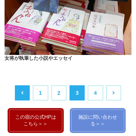
女将が執筆した小説やエッセイ
1
2
3
4
この宿の公式HPは
施設に問い合わせ
こちら＞＞
る＞＞