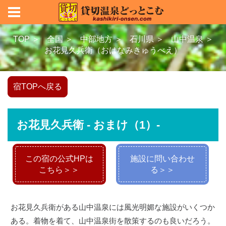
TOP ＞
全国 ＞
中部地方 ＞
石川県 ＞
山中温泉 ＞
お花見久兵衛（おはなみきゅうべえ）
宿TOPへ戻る
お花見久兵衛 - おまけ（1）-
この宿の公式HPは
施設に問い合わせ
こちら＞＞
る＞＞
お花見久兵衛がある山中温泉には風光明媚な施設がいくつか
ある。着物を着て、山中温泉街を散策するのも良いだろう。