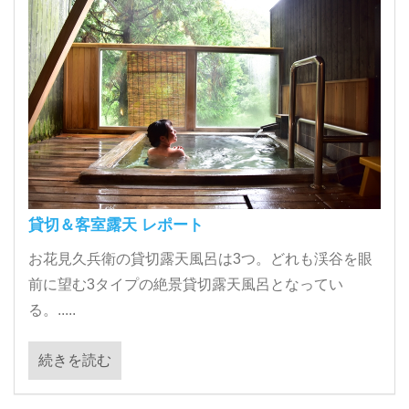
貸切＆客室露天 レポート
お花見久兵衛の貸切露天風呂は3つ。どれも渓谷を眼
前に望む3タイプの絶景貸切露天風呂となってい
る。.....
続きを読む