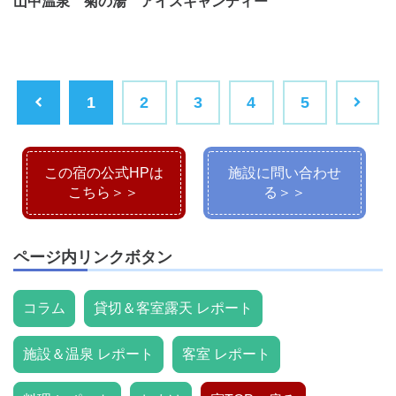
山中温泉 菊の湯 アイスキャンディー
1
2
3
4
5
この宿の公式HPは
施設に問い合わせ
こちら＞＞
る＞＞
ページ内リンクボタン
コラム
貸切＆客室露天 レポート
施設＆温泉 レポート
客室 レポート