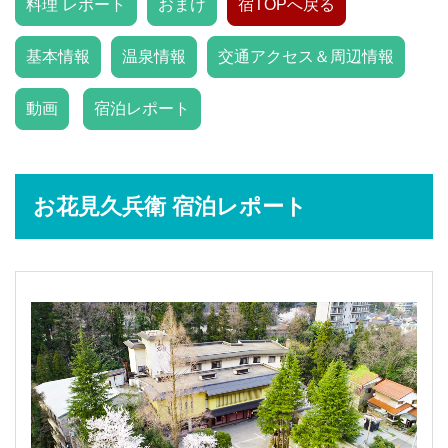
料理 レポート
おまけ
宿TOPへ戻る
基本情報
温泉情報
交通アクセス＆周辺情報
動画
宿泊レポート
お花見久兵衛 宿泊レポート