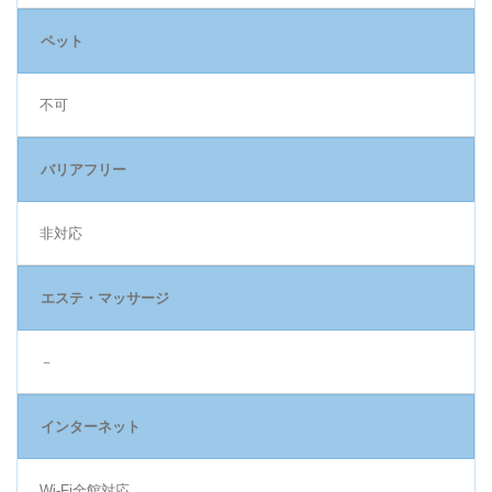
ペット
不可
バリアフリー
非対応
エステ・マッサージ
－
インターネット
Wi-Fi全館対応