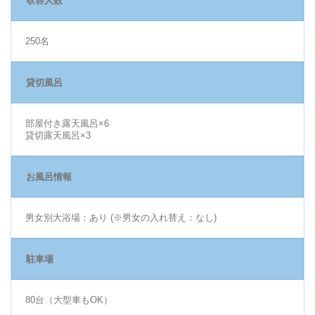
収容人数
250名
貸切風呂
部屋付き露天風呂×6
貸切露天風呂×3
お風呂情報
男女別大浴場：あり (※男女の入れ替え：なし)
駐車場
80台（大型車もOK）