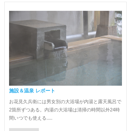
施設＆温泉 レポート
お花見久兵衛には男女別の大浴場が内湯と露天風呂で
2箇所ずつある。内湯の大浴場は清掃の時間以外24時
間いつでも使える.....