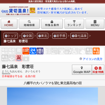
温泉の貸切風呂・客室露天風呂がある宿のみ掲載。
トップ
>
全国
>
東北
>
岩手県
>
藤七温泉
>
藤七温泉 彩雲荘
アイコンの見方
藤七温泉 彩雲荘
とうしちおんせん さいうんそう
Saiunsou
日本秘湯を守る会 会員の宿
八幡平の大パノラマを望む東北最高地の宿