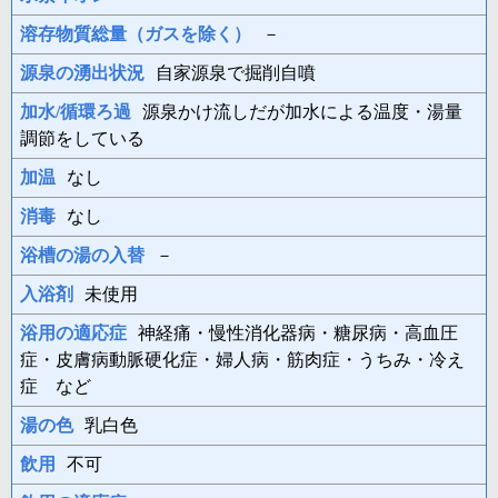
溶存物質総量（ガスを除く）
－
源泉の湧出状況
自家源泉で掘削自噴
加水/循環ろ過
源泉かけ流しだが加水による温度・湯量
調節をしている
加温
なし
消毒
なし
浴槽の湯の入替
－
入浴剤
未使用
浴用の適応症
神経痛・慢性消化器病・糖尿病・高血圧
症・皮膚病動脈硬化症・婦人病・筋肉症・うちみ・冷え
症 など
湯の色
乳白色
飲用
不可