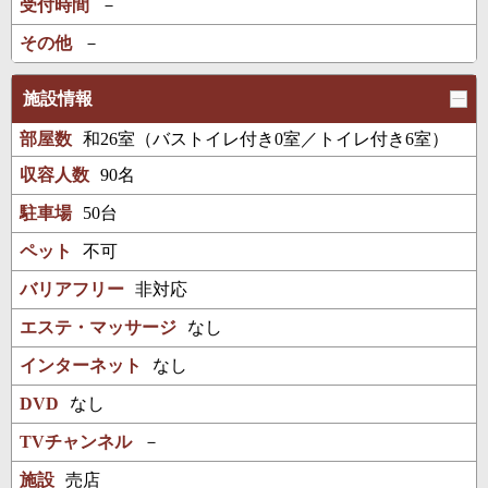
受付時間
－
その他
－
施設情報
部屋数
和26室（バストイレ付き0室／トイレ付き6室）
収容人数
90名
駐車場
50台
ペット
不可
バリアフリー
非対応
エステ・マッサージ
なし
インターネット
なし
DVD
なし
TVチャンネル
－
施設
売店