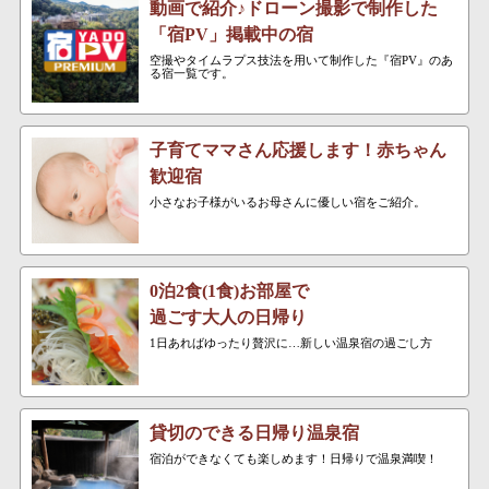
動画で紹介♪ドローン撮影で制作した
「宿PV」掲載中の宿
空撮やタイムラプス技法を用いて制作した『宿PV』のあ
る宿一覧です。
子育てママさん応援します！赤ちゃん
歓迎宿
小さなお子様がいるお母さんに優しい宿をご紹介。
0泊2食(1食)お部屋で
過ごす大人の日帰り
1日あればゆったり贅沢に…新しい温泉宿の過ごし方
貸切のできる日帰り温泉宿
宿泊ができなくても楽しめます！日帰りで温泉満喫！