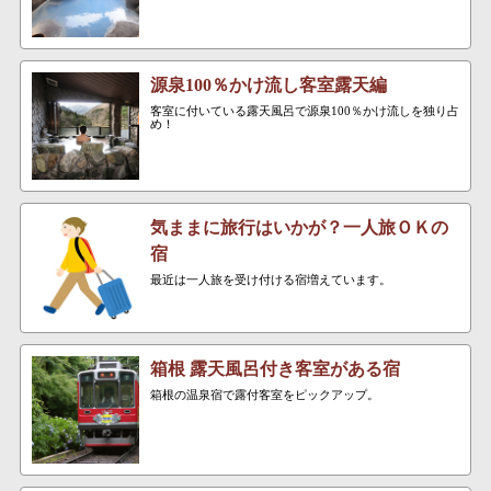
源泉100％かけ流し客室露天編
客室に付いている露天風呂で源泉100％かけ流しを独り占
め！
気ままに旅行はいかが？一人旅ＯＫの
宿
最近は一人旅を受け付ける宿増えています。
箱根 露天風呂付き客室がある宿
箱根の温泉宿で露付客室をピックアップ。