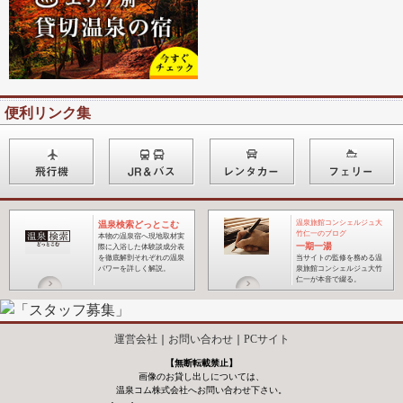
便利リンク集
温泉旅館コンシェルジュ大
温泉検索どっとこむ
竹仁一のブログ
本物の温泉宿へ現地取材実
一期一湯
際に入浴した体験談成分表
を徹底解剖それぞれの温泉
当サイトの監修を務める温
パワーを詳しく解説。
泉旅館コンシェルジュ大竹
仁一が本音で綴る
。
運営会社
｜
お問い合わせ
｜
PCサイト
【無断転載禁止】
画像のお貸し出しについては、
温泉コム株式会社へお問い合わせ下さい。