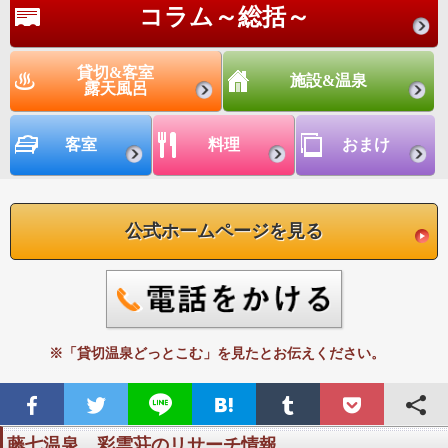
コラム～総括～
貸切&客室
施設&温泉
露天風呂
客室
料理
おまけ
公式ホームページを見る
※「貸切温泉どっとこむ」を見たとお伝えください。
藤七温泉 彩雲荘のリサーチ情報