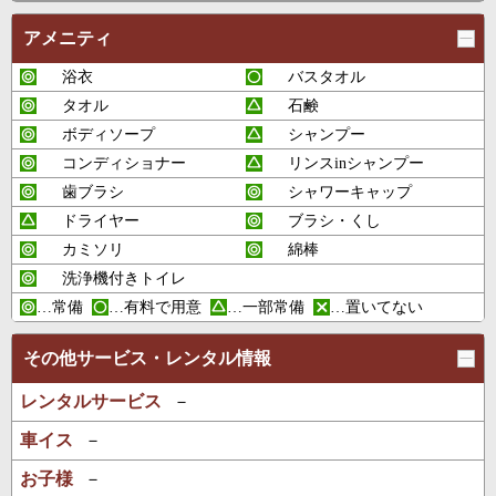
アメニティ
浴衣
バスタオル
タオル
石鹸
ボディソープ
シャンプー
コンディショナー
リンスinシャンプー
歯ブラシ
シャワーキャップ
ドライヤー
ブラシ・くし
カミソリ
綿棒
洗浄機付きトイレ
…常備
…有料で用意
…一部常備
…置いてない
その他サービス・レンタル情報
レンタルサービス
－
車イス
－
お子様
－