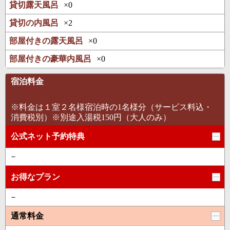
貸切露天風呂
×0
貸切の内風呂
×2
部屋付きの露天風呂
×0
部屋付きの豪華内風呂
×0
宿泊料金
※料金は１室２名様宿泊時の1名様分（サービス料込・
消費税別）※別途入湯税150円（大人のみ）
公式ネット予約特典
－
お得なプラン
－
通常料金