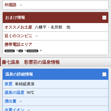
外国語
－
おまけ情報
オススメお土産
八幡平・名所餅 他
近くのコンビニ
－
携帯電話エリア
×
×
×
docomo
au
SoftBank
藤七温泉 彩雲荘の温泉情報
温泉の詳細情報
泉質
単純硫黄泉
源泉の温度
90℃
湧出量
－
水素イオン
－