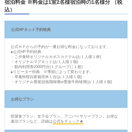
宿泊料金 ※料金は1室2名様宿泊時の1名様分 （税
込）
公式HPネット予約特典
公式ＨＰからの予約が一番お得な料金になっております。
●公式HP予約特典
・ご夕食時オリジナルカボスカクテル(お１人様１杯)
・オリジナルマグネット(お１人様１個)
・館内利用券2000円分(１グループに１枚)
●リピーター特典 ※季節によって変わります。
・草庵秋桜自家栽培米１合(お１人様１個)
・オリジナル豊後冠地鶏味噌or豊後牛肉味噌(お１人様１個)
お得なプラン
部屋食プラン、女子会プラン、アニバーサリープラン、お得な
連泊プランなど、詳細は
公式をチェック★