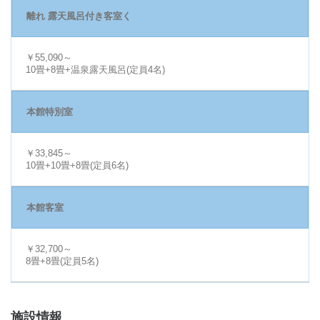
離れ 露天風呂付き客室く
￥55,090～
10畳+8畳+温泉露天風呂(定員4名)
本館特別室
￥33,845～
10畳+10畳+8畳(定員6名)
本館客室
￥32,700～
8畳+8畳(定員5名)
施設情報