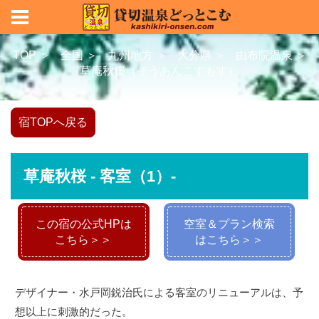
TOP ＞
全国 ＞
九州地方 ＞
大分県 ＞
由布院温泉 ＞
草庵秋桜（そうあんこすもす）
宿TOPへ戻る
草庵秋桜 - 客室（1）-
この宿の公式HPは
空室＆プラン検索
こちら＞＞
はこちら＞＞
デザイナー・水戸岡鋭治氏による客室のリニューアルは、予
想以上に刺激的だった。