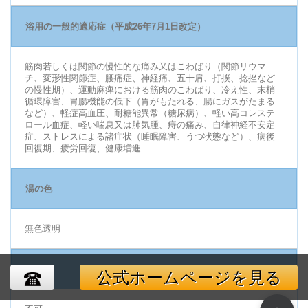
浴用の一般的適応症（平成26年7月1日改定）
筋肉若しくは関節の慢性的な痛み又はこわばり（関節リウマ
チ、変形性関節症、腰痛症、神経痛、五十肩、打撲、捻挫など
の慢性期）、運動麻痺における筋肉のこわばり、冷え性、末梢
循環障害、胃腸機能の低下（胃がもたれる、腸にガスがたまる
など）、軽症高血圧、耐糖能異常（糖尿病）、軽い高コレステ
ロール血症、軽い喘息又は肺気腫、痔の痛み、自律神経不安定
症、ストレスによる諸症状（睡眠障害、うつ状態など）、病後
回復期、疲労回復、健康増進
湯の色
無色透明
飲用
公式ホームページを見る