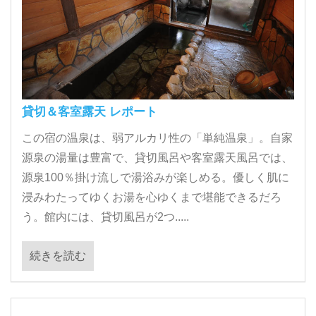
貸切＆客室露天 レポート
この宿の温泉は、弱アルカリ性の「単純温泉」。自家
源泉の湯量は豊富で、貸切風呂や客室露天風呂では、
源泉100％掛け流しで湯浴みが楽しめる。優しく肌に
浸みわたってゆくお湯を心ゆくまで堪能できるだろ
う。館内には、貸切風呂が2つ.....
続きを読む