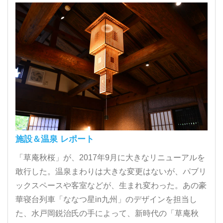
施設＆温泉 レポート
「草庵秋桜」が、2017年9月に大きなリニューアルを
敢行した。温泉まわりは大きな変更はないが、パブリ
ックスペースや客室などが、生まれ変わった。あの豪
華寝台列車「ななつ星in九州」のデザインを担当し
た、水戸岡鋭治氏の手によって、新時代の「草庵秋