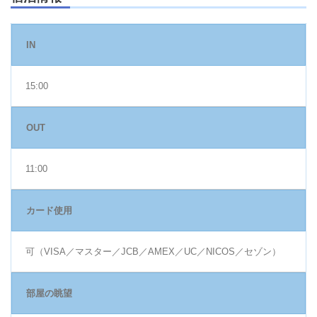
IN
15:00
OUT
11:00
カード使用
可（VISA／マスター／JCB／AMEX／UC／NICOS／セゾン）
部屋の眺望