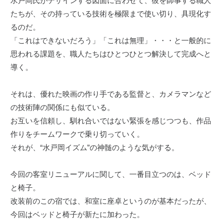
水戸岡氏がデザインする図面に合わせて、彼を師事する職人
たちが、その持っている技術を極限まで使い切り、具現化す
るのだ。
「これはできないだろう」「これは無理」・・・と一般的に
思われる課題を、職人たちはひとつひとつ解決して完成へと
導く。
それは、優れた映画の作り手である監督と、カメラマンなど
の技術陣の関係にも似ている。
お互いを信頼し、馴れ合いではない緊張を感じつつも、作品
作りをチームワークで乗り切っていく。
それが、“水戸岡イズム”の神髄のような気がする。
今回の客室リニューアルに関して、一番目立つのは、ベッド
と椅子。
改装前のこの宿では、和室に座卓というのが基本だったが、
今回はベッドと椅子が新たに加わった。