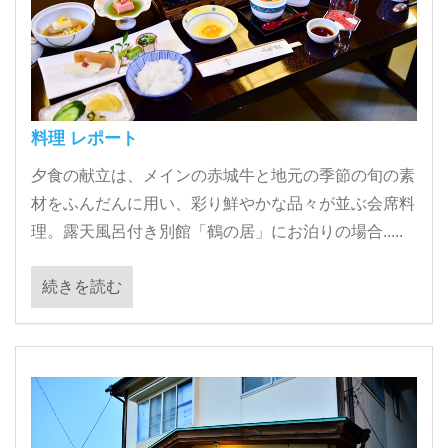
料理 レポート
夕食の献立は、メインの赤城牛と地元の季節の旬の素
材をふんだんに用い、彩り鮮やかな品々が並ぶ会席料
理。露天風呂付き別館「鶴の居」にお泊りの場合.....
続きを読む