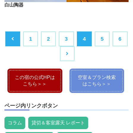
白山陶器
1
2
3
4
5
6
この宿の公式HPは
空室＆プラン検索
こちら＞＞
はこちら＞＞
ページ内リンクボタン
コラム
貸切＆客室露天 レポート