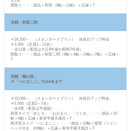
全2室
間取り・・・踏込＋和室（9帖～11帖）＋広縁＋T
本館・和室二間
￥24,200～ （スタンダードプラン） 休前日アップ料金
￥3,300 （定員2～12名）
・全11室（客室は大正9年築か昭和7年築）
間取り・・・踏込＋和室二間（8帖＋6帖～14帖＋7帖）＋広縁＋
T
別館「鶴の居」
※「べにましこ」のみ6名まで
￥33,000～ （スタンダードプラン） 休前日アップ料金
￥5,500（定員2～7名）
・全4室（客室は平成築）
和室タイプ「めじろ」「おおるり」「つぐみ」・・・踏込＋10
帖＋8帖＋広縁＋客室半露天風呂＋T
和洋室タイプ「べにましこ」・・・踏込＋10帖＋寝室（ツイン
ベッド付き、約8帖）＋広縁＋客室半露天風呂＋T