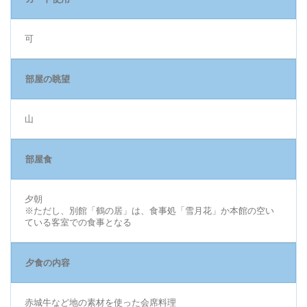
可
部屋の眺望
山
部屋食
夕朝
※ただし、別館「鶴の居」は、食事処「雪月花」か本館の空い
ている客室での食事となる
夕食の内容
赤城牛など地の素材を使った会席料理