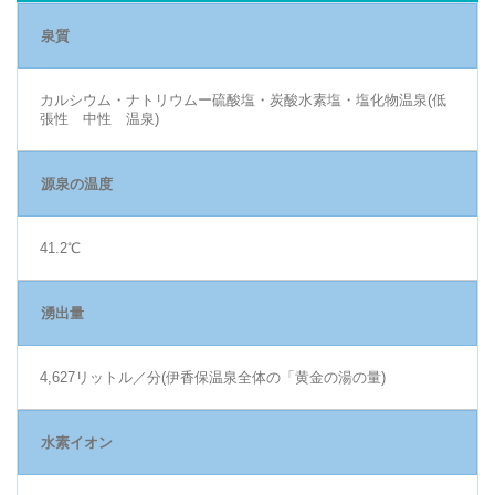
泉質
カルシウム・ナトリウムー硫酸塩・炭酸水素塩・塩化物温泉(低
張性 中性 温泉)
源泉の温度
41.2℃
湧出量
4,627リットル／分(伊香保温泉全体の「黄金の湯の量)
水素イオン