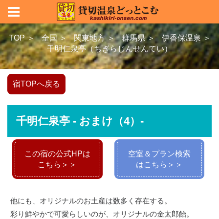
TOP ＞
全国 ＞
関東地方 ＞
群馬県 ＞
伊香保温泉 ＞
千明仁泉亭（ちぎらじんせんてい）
宿TOPへ戻る
千明仁泉亭 - おまけ（4）-
この宿の公式HPは
空室＆プラン検索
こちら＞＞
はこちら＞＞
他にも、オリジナルのお土産は数多く存在する。
彩り鮮やかで可愛らしいのが、オリジナルの金太郎飴。