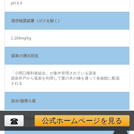
pH 6.4
溶存物質総量（ガスを除く）
1,184mg/kg
源泉の湧出状況
「小間口権利者組合」が集中管理されている源泉
源泉井戸から落差を利用して栗の木の樋を通って各旅館に配湯
される
加水/循環ろ過
源泉100％かけ流し
公式ホームページを見る