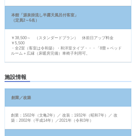
本館「源泉掛流し半露天風呂付客室」
（定員2～6名）
￥38,500～ （スタンダードプラン） 休前日アップ料金
￥5,500
・全2室（客室は令和築）・和洋室タイプ・・・「8畳＋ベッド
ルーム＋広縁（床暖房完備）車椅子利用可。
施設情報
創業／改築
創業：1502年（文亀2年）／ 改装：1932年（昭和7年）／ 改
築：2002年（平成14年）／2021年（令和3年）