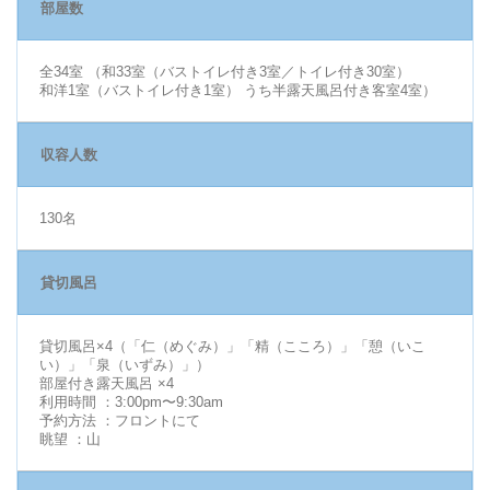
部屋数
全34室 （和33室（バストイレ付き3室／トイレ付き30室）
和洋1室（バストイレ付き1室） うち半露天風呂付き客室4室）
収容人数
130名
貸切風呂
貸切風呂×4（「仁（めぐみ）」「精（こころ）」「憩（いこ
い）」「泉（いずみ）」）
部屋付き露天風呂 ×4
利用時間 ：3:00pm〜9:30am
予約方法 ：フロントにて
眺望 ：山