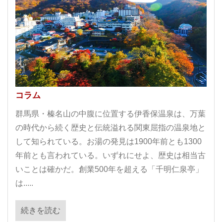
コラム
群馬県・榛名山の中腹に位置する伊香保温泉は、万葉
の時代から続く歴史と伝統溢れる関東屈指の温泉地と
して知られている。お湯の発見は1900年前とも1300
年前とも言われている。いずれにせよ、歴史は相当古
いことは確かだ。創業500年を超える「千明仁泉亭」
は.....
続きを読む