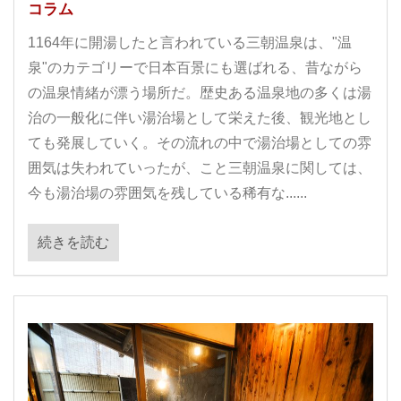
コラム
1164年に開湯したと言われている三朝温泉は、"温
泉"のカテゴリーで日本百景にも選ばれる、昔ながら
の温泉情緒が漂う場所だ。歴史ある温泉地の多くは湯
治の一般化に伴い湯治場として栄えた後、観光地とし
ても発展していく。その流れの中で湯治場としての雰
囲気は失われていったが、こと三朝温泉に関しては、
今も湯治場の雰囲気を残している稀有な......
続きを読む