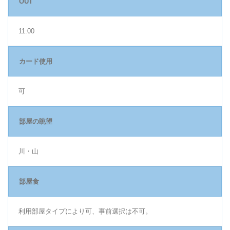
OUT
11:00
カード使用
可
部屋の眺望
川・山
部屋食
利用部屋タイプにより可、事前選択は不可。