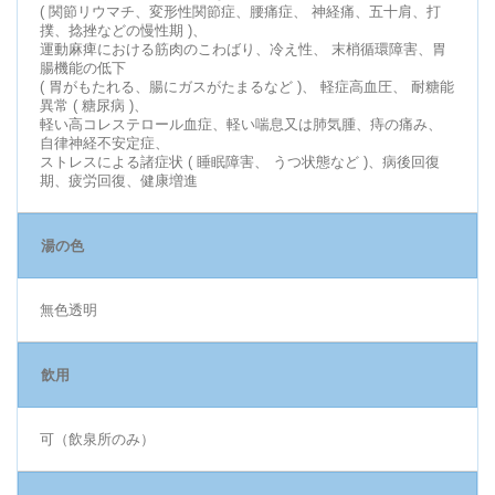
( 関節リウマチ、変形性関節症、腰痛症、 神経痛、五十肩、打
撲、捻挫などの慢性期 )、
運動麻痺における筋肉のこわばり、冷え性、 末梢循環障害、胃
腸機能の低下
( 胃がもたれる、腸にガスがたまるなど )、 軽症高血圧、 耐糖能
異常 ( 糖尿病 )、
軽い高コレステロール血症、軽い喘息又は肺気腫、痔の痛み、
自律神経不安定症、
ストレスによる諸症状 ( 睡眠障害、 うつ状態など )、病後回復
期、疲労回復、健康増進
湯の色
無色透明
飲用
可（飲泉所のみ）