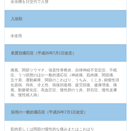
全浴槽を日交代で入替
入浴剤
未使用
泉質別適応症（平成26年7月1日改定）
痛風、関節リウマチ、強直性脊椎炎、自律神経不安定症、不眠
症、うつ状態のほか一般的適応症（神経痛、筋肉痛、関節痛、
五十肩、運動麻痺、関節のこわばり、うちみ、くじき､病慢性消
化器病、痔疾、冷え性、病後回復期、疲労回復、健康増進、痛
風、動脈硬化症、高血圧症、慢性胆のう炎、胆石症、慢性皮膚
病、慢性婦人病）
浴用の一般的適応症（平成26年7月1日改定）
筋肉若しくは関節の慢性的な痛みまたはこわばり