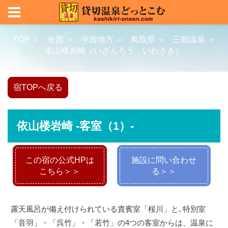
TOP ＞
全国 ＞
中国地方 ＞
鳥取県 ＞
三朝温泉 ＞
依山楼岩崎（いざんろう いわさき）
宿TOPへ戻る
依山楼岩崎 -客室（1）-
この宿の公式HPは
施設に問い合わせ
こちら＞＞
る＞＞
露天風呂が備え付けられている貴賓室「桜川」と､特別室
「音羽」・「呉竹」・「若竹」の4つの客室からは、温泉に