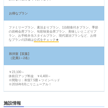
お得なプラン
ファミリープラン、素泊まりプラン、1泊朝食付きプラン、季節
の岩崎会席プラン、旬彩味覚会席プラン、美味しいとこどりプ
ラン、お手軽弁当スタイルプラン、現代湯治プランなど、お得
なプランの詳細は
公式をチェック★
和洋室【双葉】
（定員1～2名）
￥23,100～
休前日アップ料金 ￥4,400～
※間取り：和室7.5畳＋ツインベッド
※2016年8月にリニューアル！
施設情報