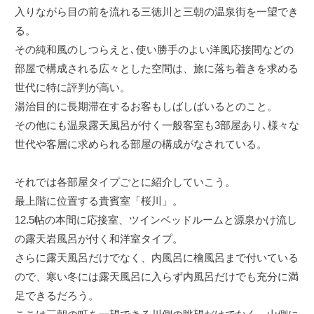
入りながら目の前を流れる三徳川と三朝の温泉街を一望でき
る。
その純和風のしつらえと､使い勝手のよい洋風応接間などの
部屋で構成される広々とした空間は、旅に落ち着きを求める
世代に特に評判が高い。
湯治目的に長期滞在するお客もしばしばいるとのこと。
その他にも温泉露天風呂が付く一般客室も3部屋あり､様々な
世代や客層に求められる部屋の構成がなされている。
それでは各部屋タイプごとに紹介していこう。
最上階に位置する貴賓室「桜川」。
12.5帖の本間に応接室、ツインベッドルームと源泉かけ流し
の露天岩風呂が付く和洋室タイプ。
さらに露天風呂だけでなく、内風呂に檜風呂まで付いている
ので、寒い冬には露天風呂に入らず内風呂だけでも充分に満
足できるだろう。