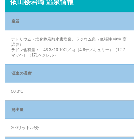
依山楼岩崎 温泉情報
泉質
ナトリウム・塩化物炭酸水素塩泉、ラジウム泉（低張性 中性 高
温泉）
ラドン含有量： 46.3×10-10Ci／㎏（4.6ナノキュリー）（12.7
マッヘ）（171ベクレル）
源泉の温度
50.0°C
湧出量
200リットル/分