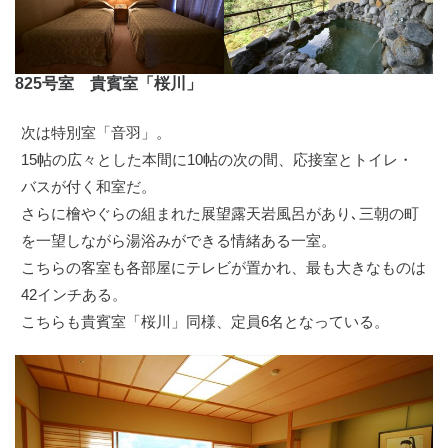
825号室 貴賓室「桜川」
次は特別室「音羽」。
15帖の広々とした本間に10帖の次の間、応接室とトイレ・
バスが付く和室だ。
さらに檜やぐらの組まれた展望露天岩風呂があり､三朝の町
を一望しながら湯浴みができる情緒ある一室。
こちらの客室も各部屋にテレビが置かれ、最も大きなものは
42インチある。
こちらも貴賓室「桜川」同様、定員6名となっている。