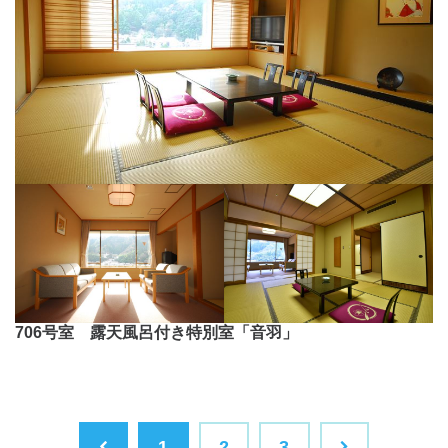
706号室 露天風呂付き特別室「音羽」
1
2
3