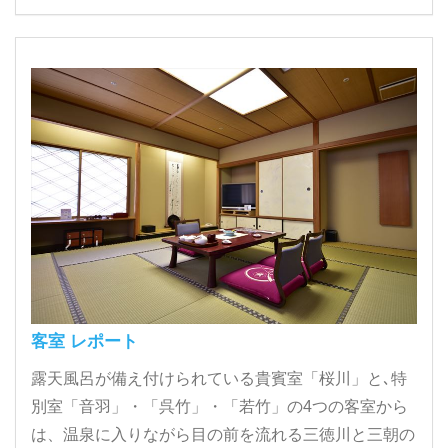
客室 レポート
露天風呂が備え付けられている貴賓室「桜川」と､特
別室「音羽」・「呉竹」・「若竹」の4つの客室から
は、温泉に入りながら目の前を流れる三徳川と三朝の