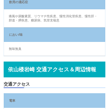
飲用の適応症
痛風や尿酸素質、リウマチ性疾患、慢性消化管疾患、慢性肝・
胆道・膵疾患、糖尿病、気管支喘息
におい/味
無味無臭
依山楼岩崎 交通アクセス＆周辺情報
交通アクセス
電車