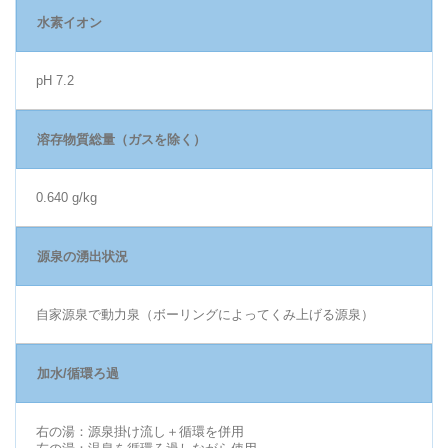
水素イオン
pH 7.2
溶存物質総量（ガスを除く）
0.640 g/kg
源泉の湧出状況
自家源泉で動力泉（ボーリングによってくみ上げる源泉）
加水/循環ろ過
右の湯：源泉掛け流し＋循環を併用