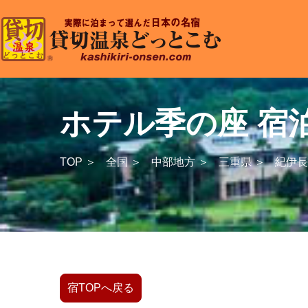
ホテル季の座 宿
TOP ＞
全国 ＞
中部地方 ＞
三重県 ＞
紀伊長
宿TOPへ戻る