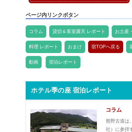
ページ内リンクボタン
コラム
貸切＆客室露天 レポート
お土産
料理 レポート
おまけ
宿TOPへ戻る
動画
宿泊レポート
ホテル季の座 宿泊レポート
コラム
熊野古道は
社）に参拝