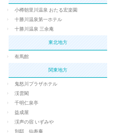
小樽朝里川温泉 おたる宏楽園
十勝川温泉第一ホテル
十勝川温泉 三余庵
東北地方
有馬館
関東地方
鬼怒川プラザホテル
渓雲閣
千明仁泉亭
益成屋
渓声の宿 いずみや
別邸 仙寿庵