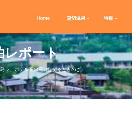
Home
貸切温泉
特集
泊レポート
島 ＞
ホテル季の座（ほてるときのざ）