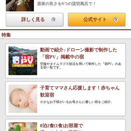
源泉の良さを6つの貸切風呂で！
詳しく見る
公式サイト
特集
動画で紹介♪ドローン撮影で制作した
「宿PV」掲載中の宿
空撮やタイムラプス技法を用いて制作した『宿PV』のあ
る宿一覧です。
子育てママさん応援します！赤ちゃん
歓迎宿
小さなお子様がいるお母さんに優しい宿をご紹介。
0泊2食(1食)お部屋で