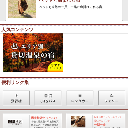
ペットと泊まれる宿
ペットも家族の一員！一緒に出掛けられる宿。
人気コンテンツ
便利リンク集
温泉旅館コンシェルジュ大
温泉検索どっとこむ
竹仁一のブログ
本物の温泉宿へ現地取材実
一期一湯
際に入浴した体験談成分表