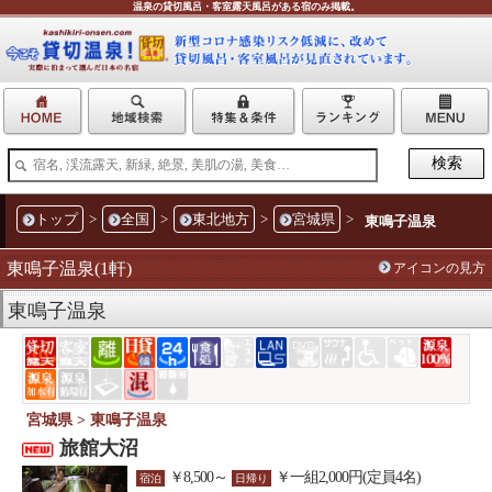
温泉の貸切風呂・客室露天風呂がある宿のみ掲載。
トップ
>
全国
>
東北地方
>
宮城県
>
東鳴子温泉
東鳴子温泉(1軒)
アイコンの見方
東鳴子温泉
宮城県 > 東鳴子温泉
旅館大沼
￥8,500～
￥一組2,000円(定員4名)
宿泊
日帰り