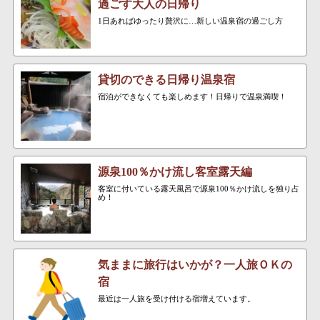
過ごす大人の日帰り
1日あればゆったり贅沢に…新しい温泉宿の過ごし方
貸切のできる日帰り温泉宿
宿泊ができなくても楽しめます！日帰りで温泉満喫！
源泉100％かけ流し客室露天編
客室に付いている露天風呂で源泉100％かけ流しを独り占
め！
気ままに旅行はいかが？一人旅ＯＫの
宿
最近は一人旅を受け付ける宿増えています。