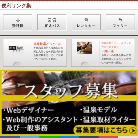
便利リンク集
温泉旅館コンシェルジュ大
温泉検索どっとこむ
竹仁一のブログ
本物の温泉宿へ現地取材実
一期一湯
際に入浴した体験談成分表
を徹底解剖それぞれの温泉
当サイトの監修を務める温
パワーを詳しく解説。
泉旅館コンシェルジュ大竹
仁一が本音で綴る
。