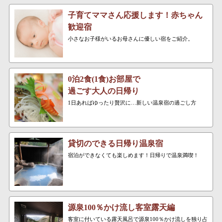
子育てママさん応援します！赤ちゃん
歓迎宿
小さなお子様がいるお母さんに優しい宿をご紹介。
0泊2食(1食)お部屋で
過ごす大人の日帰り
1日あればゆったり贅沢に…新しい温泉宿の過ごし方
貸切のできる日帰り温泉宿
宿泊ができなくても楽しめます！日帰りで温泉満喫！
源泉100％かけ流し客室露天編
客室に付いている露天風呂で源泉100％かけ流しを独り占