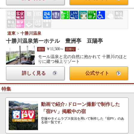
道東 > 十勝川温泉
十勝川温泉第一ホテル 豊洲亭 豆陽亭
￥11,500～
-
宿泊
日帰り
モール温泉と北の自然に抱かれて 十勝川のほと
りに建つ極上リゾート
詳しく見る
公式サイト
特集
動画で紹介♪ドローン撮影で制作した
「宿PV」掲載中の宿
空撮やタイムラプス技法を用いて制作した『宿PV』のあ
る宿一覧です。