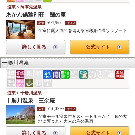
道東 > 阿寒湖温泉
あかん鶴雅別荘 鄙の座
￥31,650～
-
宿泊
日帰り
全室に露天風呂を備える阿寒湖の温泉リゾート
詳しく見る
公式サイト
十勝川温泉
道東 > 十勝川温泉
十勝川温泉 三余庵
￥26,000～
-
宿泊
日帰り
全室モール温泉付きスイートルーム／十勝の大
地に育まれた大人の為の湯宿
詳しく見る
公式サイト