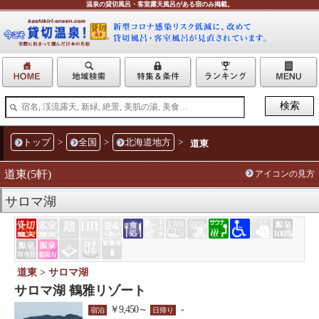
温泉の貸切風呂・客室露天風呂がある宿のみ掲載。
トップ
>
全国
>
北海道地方
>
道東
道東(5軒)
アイコンの見方
サロマ湖
道東 > サロマ湖
サロマ湖 鶴雅リゾート
￥9,450～
-
宿泊
日帰り