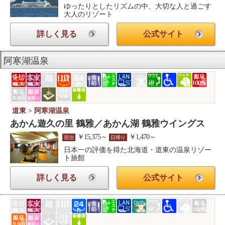
ゆったりとしたリズムの中、大切な人と過ごす
大人のリゾート
詳しく見る
公式サイト
阿寒湖温泉
道東 > 阿寒湖温泉
あかん遊久の里 鶴雅／あかん湖 鶴雅ウイングス
￥15,375～
￥1,470～
宿泊
日帰り
日本一の評価を得た北海道・道東の温泉リゾー
ト旅館
詳しく見る
公式サイト