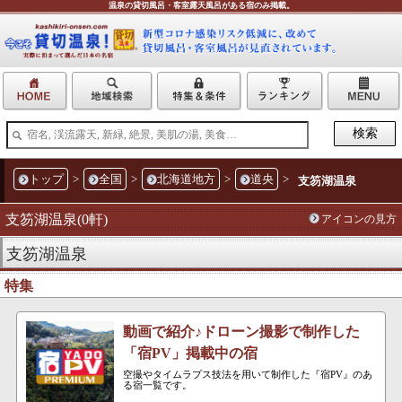
温泉の貸切風呂・客室露天風呂がある宿のみ掲載。
トップ
>
全国
>
北海道地方
>
道央
>
支笏湖温泉
支笏湖温泉(0軒)
アイコンの見方
支笏湖温泉
特集
動画で紹介♪ドローン撮影で制作した
「宿PV」掲載中の宿
空撮やタイムラプス技法を用いて制作した『宿PV』のあ
る宿一覧です。