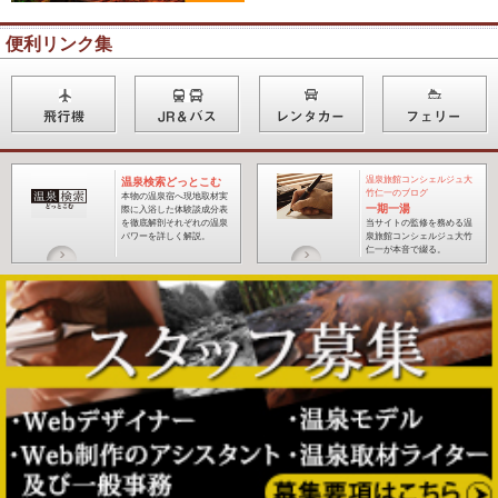
便利リンク集
温泉旅館コンシェルジュ大
温泉検索どっとこむ
竹仁一のブログ
本物の温泉宿へ現地取材実
一期一湯
際に入浴した体験談成分表
を徹底解剖それぞれの温泉
当サイトの監修を務める温
パワーを詳しく解説。
泉旅館コンシェルジュ大竹
仁一が本音で綴る
。