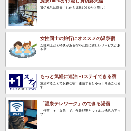
源泉100％かけ流し貸切露天編
貸切風呂は露天！しかも源泉100％かけ流し！
女性同士の旅行にオススメの温泉宿
女性同士だと特典がある宿や女性に嬉しいサービスがあ
る宿
もっと気軽に連泊 +1ステイできる宿
連泊することでお得な宿！連泊するとゆっくり過ごせま
す。
「温泉テレワーク」のできる湯宿
「仕事」＋「温泉」で、作業能率とウィルス抵抗力アッ
プ！