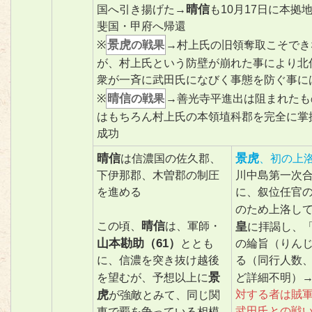
晴信
国へ引き揚げた→
も10月17日に本拠
斐国・甲府へ帰還
景虎
※
の戦果
→村上氏の旧領奪取こそでき
が、村上氏という防壁が崩れた事により北
衆が一斉に武田氏になびく事態を防ぐ事に
晴信
※
の戦果
→善光寺平進出は阻まれたも
はもちろん村上氏の本領埴科郡を完全に掌
成功
晴信
景虎
は信濃国の佐久郡、
、初の上
下伊那郡、木曽郡の制圧
川中島第一次
を進める
に、叙位任官
のため上洛し
晴信
この頃、
は、軍師・
皇
に拝謁し、
山本勘助（61）
ととも
の綸旨（りん
に、信濃を突き抜け越後
る（同行人数
景
を望むが、予想以上に
ど詳細不明）
虎
対する者は賊
が強敵とみて、同じ関
武田氏との戦
東で覇を争っている相模