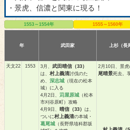
・景虎、信濃と関東に現る！
1553～1554年
1555～1560年
年
武田家
上杉（長
天文22
1553
武田晴信（33）
3月、
2月10日、景
村上義清
尾晴景
は、
討伐のた
死去。享
深志城
め、
（現在の松本
城）に入る
苅屋原城
4月2日、
（松本
市刈谷原町）攻略
晴信（33）
4月9日、
は、
村上義清
ついに
の本城・
葛尾城
（長野県埴科郡坂
村上義清（5
→