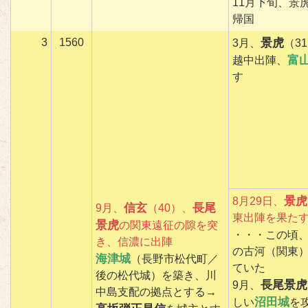
11月下旬、景
帰国
3
1560
景虎
3月、
（3
富
越中出陣、
す
景虎
8月29日、
信玄
長尾
9月、
（40）、
東出陣を果た
景虎
の関東遠征の隙を突
・・・この頃
き、信濃に出陣
の古河（関東
海津城
（長野市松代町／
ていた
後の松代城）を築き、川
長尾景虎
9月、
中島支配の拠点とする→
沼田城
しい
を