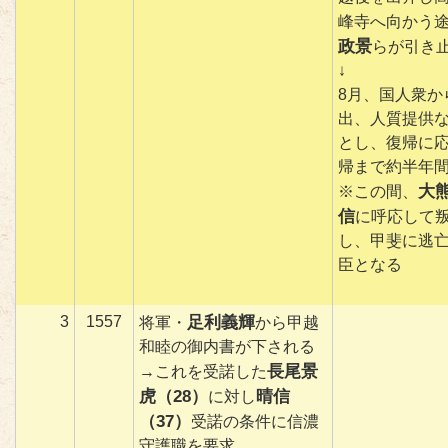
峰寺へ向かう
政景
らが引き
↓
8月、国人衆か
出、人質提供
とし、復帰に
帰まで約半年
大
※この間、
信
に呼応して
し、甲斐に逃
臣となる
3
1557
足利義輝
将軍・
から甲越
和睦の御内書が下される
長尾景
→これを受諾した
虎（28）
晴信
に対し
（37）
受諾の条件に信濃
守護職を要求