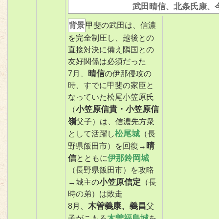
武田晴信
北条氏康
、
、
背景
甲斐の武田は、信濃
を完全制圧し、越後との
直接対決に備え隣国との
友好関係は必須だった
晴信
7月、
の伊那侵攻の
時、すでに甲斐の家臣と
なっていた松尾小笠原氏
小笠原信貴・小笠原信
（
嶺
父子）は、信濃先方衆
松尾城
として活躍し
（長
晴
野県飯田市）を回復→
信
伊那鈴岡城
とともに
（長野県飯田市）を攻略
小笠原信定
→城主の
（長
時の弟）は敗走
木曽義康、義昌
8月、
父
木曽福島城
子がこもる
を