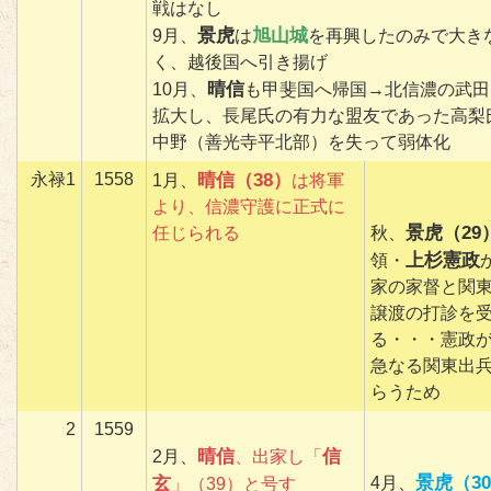
戦はなし
景虎
旭山城
9月、
は
を再興したのみで大き
く、越後国へ引き揚げ
晴信
10月、
も甲斐国へ帰国→北信濃の武田
拡大し、長尾氏の有力な盟友であった高梨
中野（善光寺平北部）を失って弱体化
永禄1
1558
晴信（38）
1月、
は将軍
より、信濃守護に正式に
景虎（29
任じられる
秋、
上杉憲政
領・
家の家督と関
譲渡の打診を
る・・・憲政
急なる関東出
らうため
2
1559
晴信
信
2月、
、出家し「
景虎（3
玄
4月、
」（39）と号す