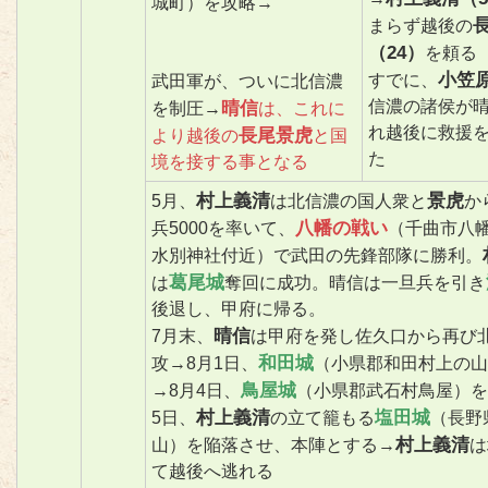
城町）を攻略→
まらず越後の
（24）
を頼る
小笠
すでに、
武田軍が、ついに北信濃
信濃の諸侯が
晴信
を制圧→
は、これに
れ越後に救援
長尾景虎
より越後の
と国
た
境を接する事となる
村上義清
景虎
5月、
は北信濃の国人衆と
か
八幡の戦い
兵5000を率いて、
（千曲市八
水別神社付近）で武田の先鋒部隊に勝利。
葛尾城
は
奪回に成功。晴信は一旦兵を引き
後退し、甲府に帰る。
晴信
7月末、
は甲府を発し佐久口から再び
和田城
攻→8月1日、
（小県郡和田村上の山
鳥屋城
→8月4日、
（小県郡武石村鳥屋）を
村上義清
塩田城
5日、
の立て籠もる
（長野
村上義清
山）を陥落させ、本陣とする→
は
て越後へ逃れる