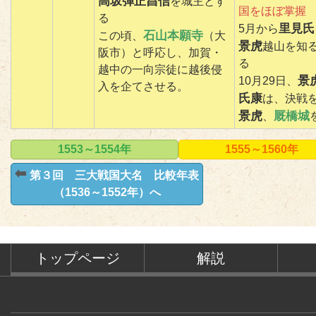
高坂弾正昌信
を城主とす
国をほぼ掌握
る
里見氏
5月から
石山本願寺
この頃、
（大
景虎
越山を知
阪市）と呼応し、加賀・
る
越中の一向宗徒に越後侵
景
10月29日、
入を企てさせる。
氏康
は、決戦
景虎
厩橋城
、
1553～1554年
1555～1560年
第３回 三大戦国大名 比較年表
（1536～1552年）へ
トップページ
解説