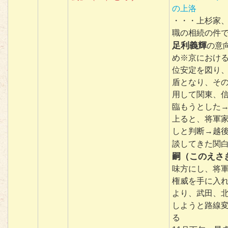
の上洛
・・・上杉家
職の相続の件
足利義輝
の意
め※京におけ
位安定を図り
盾となり、そ
用して関東、
臨もうとした
上ると、将軍
しと判断→越
談してきた関
嗣（このえさ
味方にし、将
権威を手に入
より、武田、
しようと路線
る