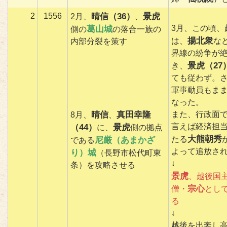
2
1556
晴信（36）
景虎
2月、
、
3月、この頃、
葛山城
側の
の落合一族の
揚北衆
は、
な
内部分裂を策す
界線の紛争が
景虎（27
き、
ても従わず。
軍事動員もま
なった。
晴信
真田幸隆
また、行政面
8月、
、
言えば経済担
（44）
景虎
に、
側の拠点
大熊朝秀
たる
尼厳（あまかざ
である
よって追放さ
り）城
（長野市松代町東
↓
条）を攻略させる
景虎
、越後国
宗心
僧・
とし
る
↓
越後を出奔し