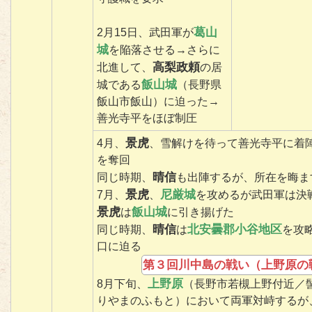
葛山
2月15日、武田軍が
城
を陥落させる→さらに
高梨政頼
北進して、
の居
飯山城
城である
（長野県
飯山市飯山）に迫った→
善光寺平をほぼ制圧
景虎
4月、
、雪解けを待って善光寺平に着
を奪回
晴信
同じ時期、
も出陣するが、所在を晦ま
景虎
尼厳城
7月、
、
を攻めるが武田軍は決
景虎
飯山城
は
に引き揚げた
晴信
北安曇郡小谷地区
同じ時期、
は
を攻
口に迫る
第３回川中島の戦い（上野原の
上野原
8月下旬、
（長野市若槻上野付近／
りやまのふもと）において両軍対峙するが