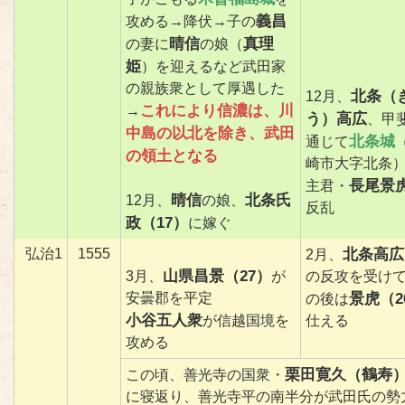
義昌
攻める→降伏→子の
晴信
真理
の妻に
の娘（
姫
）を迎えるなど武田家
の親族衆として厚遇した
北条（
12月、
これにより信濃は、川
→
う）高広
、甲
中島の以北を除き、武田
北条城
通じて
の領土となる
崎市大字北条
長尾景虎
主君・
晴信
北条氏
12月、
の娘、
反乱
政（17）
に嫁ぐ
弘治1
1555
北条高広
2月、
山県昌景（27）
3月、
が
の反攻を受け
安曇郡を平定
景虎（2
の後は
小谷五人衆
が信越国境を
仕える
攻める
栗田寛久（鶴寿
この頃、善光寺の国衆・
に寝返り、善光寺平の南半分が武田氏の勢