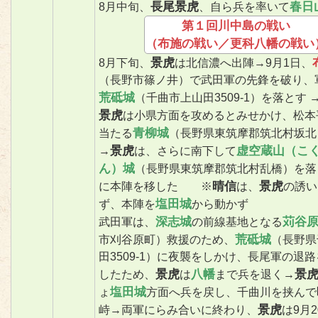
長尾景虎
春日
8月中旬、
、自ら兵を率いて
第１回川中島の戦い
（布施の戦い／更科八幡の戦い
景虎
8月下旬、
は北信濃へ出陣→9月1日、
（長野市篠ノ井）で武田軍の先鋒を破り、
荒砥城
（千曲市上山田3509-1）を落とす 
景虎
は小県方面を攻めるとみせかけ、松本
青柳城
当たる
（長野県東筑摩郡筑北村坂北
景虎
虚空蔵山（こ
→
は、さらに南下して
ん）城
（長野県東筑摩郡筑北村乱橋）を落
晴信
景虎
に本陣を移した ※
は、
の誘い
塩田城
ず、本陣を
から動かず
深志城
苅谷
武田軍は、
の前線基地となる
荒砥城
市刈谷原町）救援のため、
（長野県
田3509-1）に夜襲をしかけ、長尾軍の退
景虎
八幡
景
したため、
は
まで兵を退く→
塩田城
ょ
方面へ兵を戻し、千曲川を挟んで
景虎
峙→両軍にらみ合いに終わり、
は9月