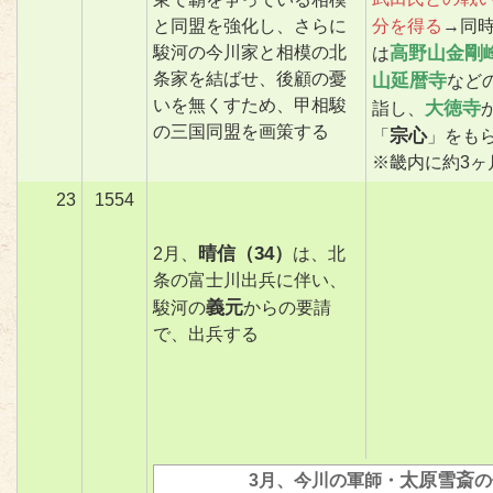
と同盟を強化し、さらに
分を得る
→同
駿河の今川家と相模の北
高野山金剛
は
条家を結ばせ、後顧の憂
山延暦寺
など
いを無くすため、甲相駿
大徳寺
詣し、
の三国同盟を画策する
宗心
「
」をも
※畿内に約3ヶ
23
1554
晴信（34）
2月、
は、北
条の富士川出兵に伴い、
義元
駿河の
からの要請
で、出兵する
太原雪斎
3月、今川の軍師・
の