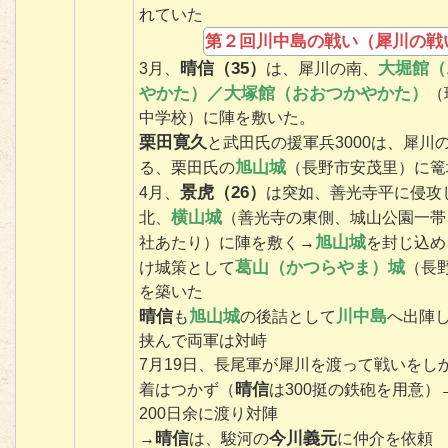
れていた
第２回川中島の戦い（犀川の戦
晴信（35）
大堀館（
3月、
は、犀川の南、
やかた）／大塚館（おおつかやかた）
（
中学校）に陣を敷いた。
栗田寛久
と武田氏の援軍兵3000は、犀川
旭山城
る、栗田氏の
（長野市安茂里）に篭
景虎（26）
4月、
は突如、善光寺平に侵攻
横山城
北、
（善光寺の東側、城山公園一帯
旭山城
社あたり）に陣を敷く→
を封じ込め
葛山（かつらやま）城
け城策として
（長
を築いた
晴信
旭山城
川中島
も
の後詰として
へ出陣
挟んで両軍は対峙
7月19日、長尾軍が犀川を渡って戦いをし
晴信
着はつかず（
は300挺の鉄砲を用意）
200日余に渡り対陣
晴信
今川義元
→
は、駿河の
に仲介を依頼