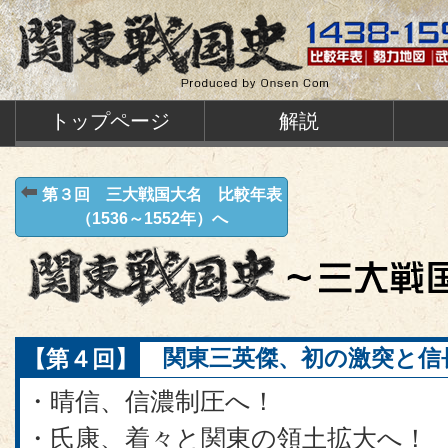
トップページ
解説
第３回 三大戦国大名 比較年表
（1536～1552年）へ
【第４回】
関東三英傑、初の激突と信長の
・晴信、信濃制圧へ！
・氏康、着々と関東の領土拡大へ！