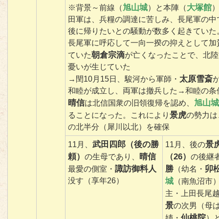
旭山城
大塚館
※背景～前線（
）と本陣（
田軍は、兵糧の調達に苦しみ、長尾軍の中
後に帰りたいとの騒動が数多く起きていた
長尾軍に呼応して一向一揆の抑えとして加
朝倉宗滴
ていた
が亡くなったことで、北陸
憂いが生じていた
太原雪斎
→閏10月15日、駿河から軍師・
和睦が成立し、両軍は撤兵した→和睦の条
晴信
旭山城
は北信国衆の旧領復帰を認め、
景虎
ることになった。これにより
の勢力は
の北半分（犀川以北）を確保
武田四郎（後の勝
景
11月、
11月、後の
頼）
晴信
（26）
の生母であり、
の後継
諏訪御料人
勝
卯
最愛の側室・
（幼名・
没す（享年26）
城
（南魚沼市
主・上田長尾
景
の次男（母
仙桃院
姉・
）